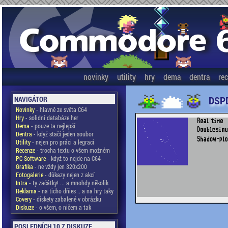
novinky
utility
hry
dema
dentra
re
DSPD
NAVIGÁTOR
Novinky
- hlavně ze světa C64
Hry
- solidní databáze her
Dema
- pouze ta nejlepší
Dentra
- když stačí jeden soubor
Utility
- nejen pro práci a legraci
Recenze
- trocha textu o všem možném
PC Software
- když to nejde na C64
Grafika
- ne vždy jen 320x200
Fotogalerie
- důkazy nejen z akcí
Intra
- ty začátky! ... a mnohdy několik
Reklama
- na ticho dňies .. a na hry taky
Covery
- diskety zabalené v obrázku
Diskuze
- o všem, o ničem a tak
POSLEDNÍCH 10 Z DISKUZE