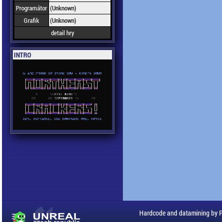
Programátor
(Unknown)
Grafik
(Unknown)
detail hry
INTRO
Hardcode and datamining by 