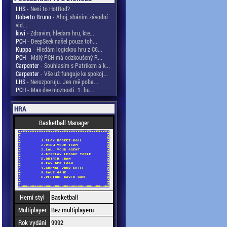
LHS
- Není to HotRod?
Roberto Bruno
- Ahoj, sháním závodní
vid...
kiwi
- Zdravim, hledam hru, kte...
PCH
- DeepSeek našel pouze toh...
Kuppa
- Hledám logickou hru z C6...
PCH
- Mdlý PCH má odzkoušený R...
Carpenter
- Souhlasím s Patrikem a k...
Carpenter
- Vše už funguje ke spokoj...
LHS
- Nerozporuju. Jen mě poba...
PCH
- Mas dve moznosti. 1. bu...
HRA
Basketball Manager
Herní styl
Basketball
Multiplayer
Bez multiplayeru
Rok vydání
9992