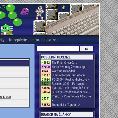
zky
fotogalerie
intra
diskuze
POSLEDNÍ RECENZE
48912
The Final ChessCard
52090
Skoro dva roky života s apli ~
49441
Wolfling Reloaded
48317
Bubble Bobble Remastered
51624
FD-2000 - Replika disketové ~
53291
Revision 2023 - Pártyreport
54876
8MIDAS - Tak trochu jiná ark ~
54024
GP Cars - česká závodní hra! ~
Přenosný Commodore 64 - uHel
se Mirror
54341
~
53563
Tupouni 1 a Tupouni 2
REAKCE NA ČLÁNKY