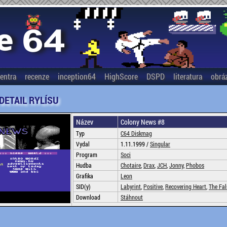
entra
recenze
inception64
HighScore
DSPD
literatura
obrá
 DETAIL RYLÍSU
Název
Colony News #8
Typ
C64 Diskmag
Vydal
1.11.1999 /
Singular
Program
Soci
Hudba
Chotaire
,
Drax
,
JCH
,
Jonny
,
Phobos
Grafika
Leon
SID(y)
Labyrint
,
Positive
,
Recovering Heart
,
The Fal
Download
Stáhnout