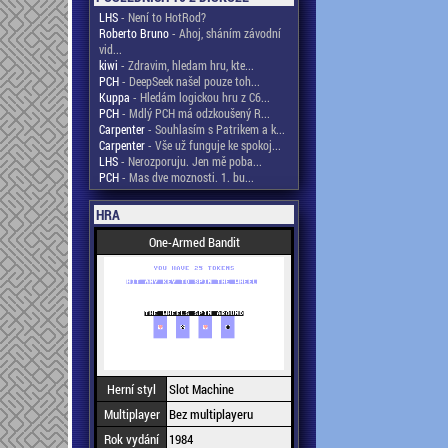
LHS
- Není to HotRod?
Roberto Bruno
- Ahoj, sháním závodní
vid...
kiwi
- Zdravim, hledam hru, kte...
PCH
- DeepSeek našel pouze toh...
Kuppa
- Hledám logickou hru z C6...
PCH
- Mdlý PCH má odzkoušený R...
Carpenter
- Souhlasím s Patrikem a k...
Carpenter
- Vše už funguje ke spokoj...
LHS
- Nerozporuju. Jen mě poba...
PCH
- Mas dve moznosti. 1. bu...
HRA
One-Armed Bandit
Herní styl
Slot Machine
Multiplayer
Bez multiplayeru
Rok vydání
1984