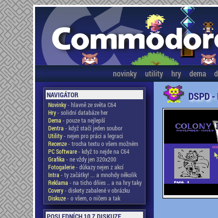
novinky
utility
hry
dema
d
DSPD -
NAVIGÁTOR
Novinky
- hlavně ze světa C64
Hry
- solidní databáze her
Dema
- pouze ta nejlepší
Dentra
- když stačí jeden soubor
Utility
- nejen pro práci a legraci
Recenze
- trocha textu o všem možném
PC Software
- když to nejde na C64
Grafika
- ne vždy jen 320x200
Fotogalerie
- důkazy nejen z akcí
Intra
- ty začátky! ... a mnohdy několik
Reklama
- na ticho dňies .. a na hry taky
Covery
- diskety zabalené v obrázku
Diskuze
- o všem, o ničem a tak
POSLEDNÍCH 10 Z DISKUZE