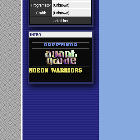
Programátor
(Unknown)
Grafik
(Unknown)
detail hry
INTRO