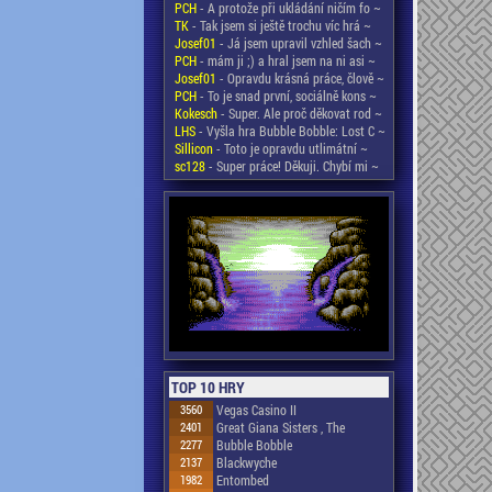
PCH
- A protože při ukládání ničím fo ~
TK
- Tak jsem si ještě trochu víc hrá ~
Josef01
- Já jsem upravil vzhled šach ~
PCH
- mám ji ;) a hral jsem na ni asi ~
Josef01
- Opravdu krásná práce, člově ~
PCH
- To je snad první, sociálně kons ~
Kokesch
- Super. Ale proč děkovat rod ~
LHS
- Vyšla hra Bubble Bobble: Lost C ~
Sillicon
- Toto je opravdu utlimátní ~
sc128
- Super práce! Děkuji. Chybí mi ~
TOP 10 HRY
3560
Vegas Casino II
2401
Great Giana Sisters , The
2277
Bubble Bobble
2137
Blackwyche
1982
Entombed