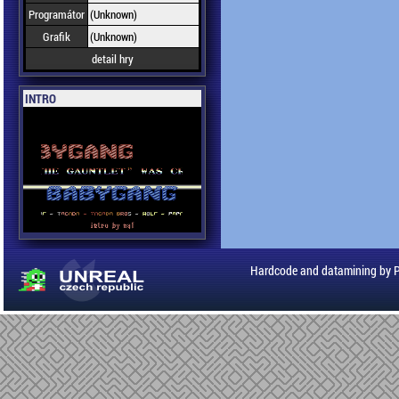
Programátor
(Unknown)
Grafik
(Unknown)
detail hry
INTRO
Hardcode and datamining by 