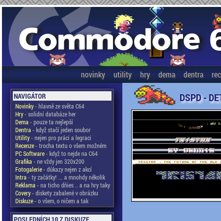
novinky
utility
hry
dema
dentra
re
DSPD - DE
NAVIGÁTOR
Novinky
- hlavně ze světa C64
Hry
- solidní databáze her
Dema
- pouze ta nejlepší
Dentra
- když stačí jeden soubor
Utility
- nejen pro práci a legraci
Recenze
- trocha textu o všem možném
PC Software
- když to nejde na C64
Grafika
- ne vždy jen 320x200
Fotogalerie
- důkazy nejen z akcí
Intra
- ty začátky! ... a mnohdy několik
Reklama
- na ticho dňies .. a na hry taky
Covery
- diskety zabalené v obrázku
Diskuze
- o všem, o ničem a tak
POSLEDNÍCH 10 Z DISKUZE