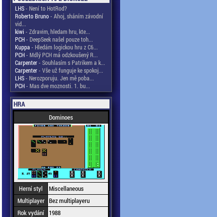
LHS
- Není to HotRod?
Roberto Bruno
- Ahoj, sháním závodní
vid...
kiwi
- Zdravim, hledam hru, kte...
PCH
- DeepSeek našel pouze toh...
Kuppa
- Hledám logickou hru z C6...
PCH
- Mdlý PCH má odzkoušený R...
Carpenter
- Souhlasím s Patrikem a k...
Carpenter
- Vše už funguje ke spokoj...
LHS
- Nerozporuju. Jen mě poba...
PCH
- Mas dve moznosti. 1. bu...
HRA
Dominoes
Herní styl
Miscellaneous
Multiplayer
Bez multiplayeru
Rok vydání
1988