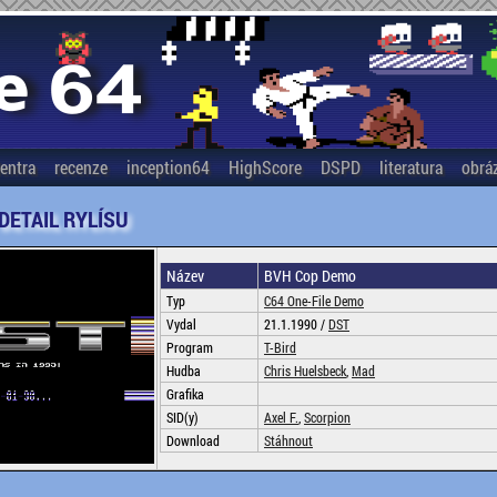
entra
recenze
inception64
HighScore
DSPD
literatura
obrá
 DETAIL RYLÍSU
Název
BVH Cop Demo
Typ
C64 One-File Demo
Vydal
21.1.1990 /
DST
Program
T-Bird
Hudba
Chris Huelsbeck
,
Mad
Grafika
SID(y)
Axel F.
,
Scorpion
Download
Stáhnout