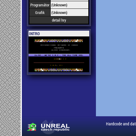
Programátor
(Unknown)
Grafik
(Unknown)
detail hry
INTRO
Hardcode and dat