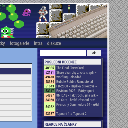
zky
fotogalerie
intra
diskuze
POSLEDNÍ RECENZE
48935
The Final ChessCard
52131
Skoro dva roky života s apli ~
49470
Wolfling Reloaded
48334
Bubble Bobble Remastered
51643
FD-2000 - Replika disketové ~
53317
Revision 2023 - Pártyreport
54897
8MIDAS - Tak trochu jiná ark ~
54050
GP Cars - česká závodní hra! ~
Přenosný Commodore 64 - uHel
54362
~
53587
Tupouni 1 a Tupouni 2
REAKCE NA ČLÁNKY