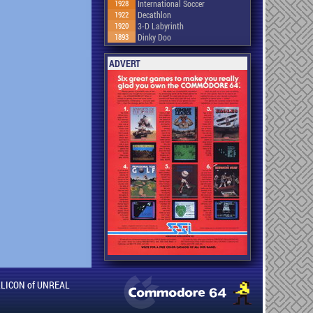
1928
International Soccer
1922
Decathlon
1920
3-D Labyrinth
1893
Dinky Doo
ADVERT
ILLICON of UNREAL