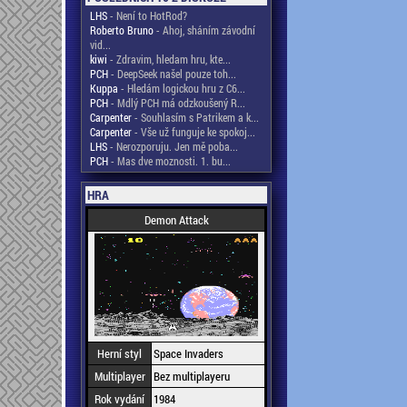
LHS
- Není to HotRod?
Roberto Bruno
- Ahoj, sháním závodní
vid...
kiwi
- Zdravim, hledam hru, kte...
PCH
- DeepSeek našel pouze toh...
Kuppa
- Hledám logickou hru z C6...
PCH
- Mdlý PCH má odzkoušený R...
Carpenter
- Souhlasím s Patrikem a k...
Carpenter
- Vše už funguje ke spokoj...
LHS
- Nerozporuju. Jen mě poba...
PCH
- Mas dve moznosti. 1. bu...
HRA
Demon Attack
Herní styl
Space Invaders
Multiplayer
Bez multiplayeru
Rok vydání
1984