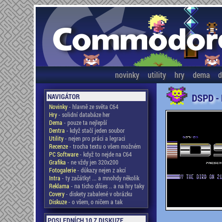
novinky
utility
hry
dema
d
DSPD -
NAVIGÁTOR
Novinky
- hlavně ze světa C64
Hry
- solidní databáze her
Dema
- pouze ta nejlepší
Dentra
- když stačí jeden soubor
Utility
- nejen pro práci a legraci
Recenze
- trocha textu o všem možném
PC Software
- když to nejde na C64
Grafika
- ne vždy jen 320x200
Fotogalerie
- důkazy nejen z akcí
Intra
- ty začátky! ... a mnohdy několik
Reklama
- na ticho dňies .. a na hry taky
Covery
- diskety zabalené v obrázku
Diskuze
- o všem, o ničem a tak
POSLEDNÍCH 10 Z DISKUZE