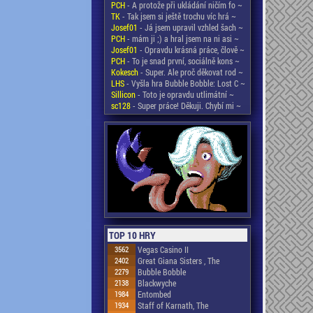
PCH
- A protože při ukládání ničím fo ~
TK
- Tak jsem si ještě trochu víc hrá ~
Josef01
- Já jsem upravil vzhled šach ~
PCH
- mám ji ;) a hral jsem na ni asi ~
Josef01
- Opravdu krásná práce, člově ~
PCH
- To je snad první, sociálně kons ~
Kokesch
- Super. Ale proč děkovat rod ~
LHS
- Vyšla hra Bubble Bobble: Lost C ~
Sillicon
- Toto je opravdu utlimátní ~
sc128
- Super práce! Děkuji. Chybí mi ~
TOP 10 HRY
3562
Vegas Casino II
2402
Great Giana Sisters , The
2279
Bubble Bobble
2138
Blackwyche
1984
Entombed
1934
Staff of Karnath, The