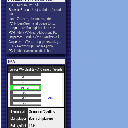
LHS
- Není to HotRod?
Roberto Bruno
- Ahoj, sháním závodní
vid...
kiwi
- Zdravim, hledam hru, kte...
PCH
- DeepSeek našel pouze toh...
Kuppa
- Hledám logickou hru z C6...
PCH
- Mdlý PCH má odzkoušený R...
Carpenter
- Souhlasím s Patrikem a k...
Carpenter
- Vše už funguje ke spokoj...
LHS
- Nerozporuju. Jen mě poba...
PCH
- Mas dve moznosti. 1. bu...
HRA
Junior Wordsplits - A Game of Words
Herní styl
Grammar/Spelling
Multiplayer
Bez multiplayeru
Rok vydání
1984