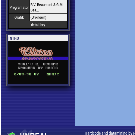
R.V. Beaumont & G.M.
Programátor
Bea...
Grafik
(Unknown)
detail hry
INTRO
Hardcode and datamining by 