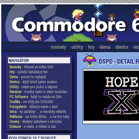
novinky
utility
hry
dema
dentra
re
DSPD - DETAIL 
NAVIGÁTOR
Novinky
- hlavně ze světa C64
Hry
- solidní databáze her
Dema
- pouze ta nejlepší
Dentra
- když stačí jeden soubor
Utility
- nejen pro práci a legraci
Recenze
- trocha textu o všem možném
PC Software
- když to nejde na C64
Grafika
- ne vždy jen 320x200
Fotogalerie
- důkazy nejen z akcí
Intra
- ty začátky! ... a mnohdy několik
Reklama
- na ticho dňies .. a na hry taky
Covery
- diskety zabalené v obrázku
Diskuze
- o všem, o ničem a tak
POSLEDNÍCH 10 Z DISKUZE