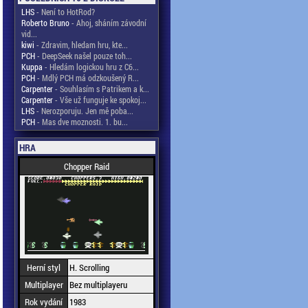
LHS
- Není to HotRod?
Roberto Bruno
- Ahoj, sháním závodní
vid...
kiwi
- Zdravim, hledam hru, kte...
PCH
- DeepSeek našel pouze toh...
Kuppa
- Hledám logickou hru z C6...
PCH
- Mdlý PCH má odzkoušený R...
Carpenter
- Souhlasím s Patrikem a k...
Carpenter
- Vše už funguje ke spokoj...
LHS
- Nerozporuju. Jen mě poba...
PCH
- Mas dve moznosti. 1. bu...
HRA
Chopper Raid
Herní styl
H. Scrolling
Multiplayer
Bez multiplayeru
Rok vydání
1983