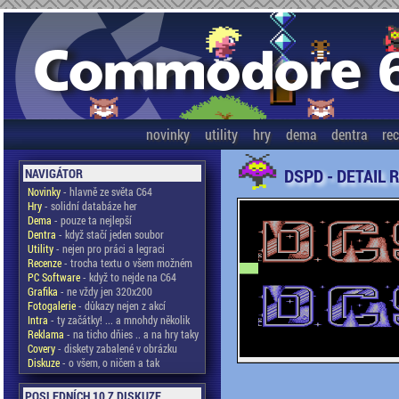
novinky
utility
hry
dema
dentra
re
DSPD - DETAIL 
NAVIGÁTOR
Novinky
- hlavně ze světa C64
Hry
- solidní databáze her
Dema
- pouze ta nejlepší
Dentra
- když stačí jeden soubor
Utility
- nejen pro práci a legraci
Recenze
- trocha textu o všem možném
PC Software
- když to nejde na C64
Grafika
- ne vždy jen 320x200
Fotogalerie
- důkazy nejen z akcí
Intra
- ty začátky! ... a mnohdy několik
Reklama
- na ticho dňies .. a na hry taky
Covery
- diskety zabalené v obrázku
Diskuze
- o všem, o ničem a tak
POSLEDNÍCH 10 Z DISKUZE