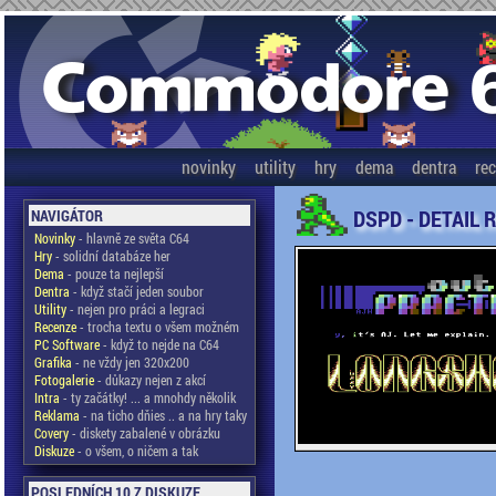
novinky
utility
hry
dema
dentra
re
DSPD - DETAIL 
NAVIGÁTOR
Novinky
- hlavně ze světa C64
Hry
- solidní databáze her
Dema
- pouze ta nejlepší
Dentra
- když stačí jeden soubor
Utility
- nejen pro práci a legraci
Recenze
- trocha textu o všem možném
PC Software
- když to nejde na C64
Grafika
- ne vždy jen 320x200
Fotogalerie
- důkazy nejen z akcí
Intra
- ty začátky! ... a mnohdy několik
Reklama
- na ticho dňies .. a na hry taky
Covery
- diskety zabalené v obrázku
Diskuze
- o všem, o ničem a tak
POSLEDNÍCH 10 Z DISKUZE