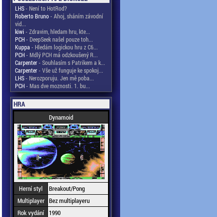
LHS
- Není to HotRod?
Roberto Bruno
- Ahoj, sháním závodní
vid...
kiwi
- Zdravim, hledam hru, kte...
PCH
- DeepSeek našel pouze toh...
Kuppa
- Hledám logickou hru z C6...
PCH
- Mdlý PCH má odzkoušený R...
Carpenter
- Souhlasím s Patrikem a k...
Carpenter
- Vše už funguje ke spokoj...
LHS
- Nerozporuju. Jen mě poba...
PCH
- Mas dve moznosti. 1. bu...
HRA
Dynamoid
Herní styl
Breakout/Pong
Multiplayer
Bez multiplayeru
Rok vydání
1990