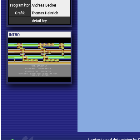
Programátor
Andreas Becker
Grafik
Thomas Heinrich
detail hry
INTRO
Hardcode and datamining by 