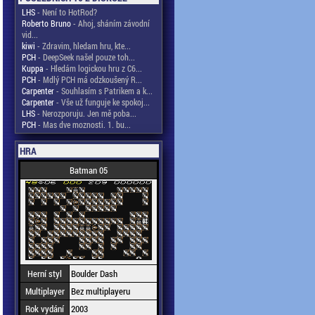
LHS
- Není to HotRod?
Roberto Bruno
- Ahoj, sháním závodní
vid...
kiwi
- Zdravim, hledam hru, kte...
PCH
- DeepSeek našel pouze toh...
Kuppa
- Hledám logickou hru z C6...
PCH
- Mdlý PCH má odzkoušený R...
Carpenter
- Souhlasím s Patrikem a k...
Carpenter
- Vše už funguje ke spokoj...
LHS
- Nerozporuju. Jen mě poba...
PCH
- Mas dve moznosti. 1. bu...
HRA
Batman 05
Herní styl
Boulder Dash
Multiplayer
Bez multiplayeru
Rok vydání
2003