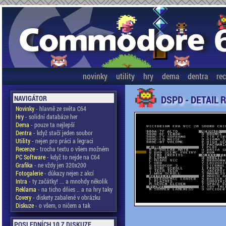
novinky
utility
hry
dema
dentra
re
DSPD - DETAIL 
NAVIGÁTOR
Novinky
- hlavně ze světa C64
Hry
- solidní databáze her
Dema
- pouze ta nejlepší
Dentra
- když stačí jeden soubor
Utility
- nejen pro práci a legraci
Recenze
- trocha textu o všem možném
PC Software
- když to nejde na C64
Grafika
- ne vždy jen 320x200
Fotogalerie
- důkazy nejen z akcí
Intra
- ty začátky! ... a mnohdy několik
Reklama
- na ticho dňies .. a na hry taky
Covery
- diskety zabalené v obrázku
Diskuze
- o všem, o ničem a tak
POSLEDNÍCH 10 Z DISKUZE