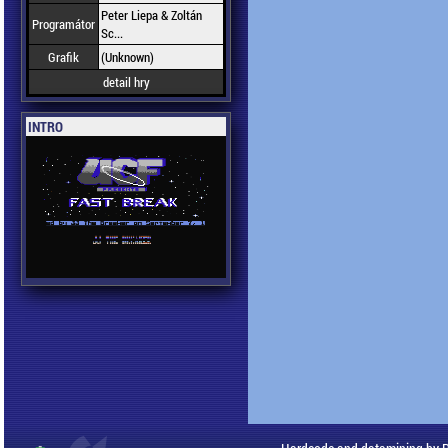
Peter Liepa & Zoltán
Programátor
Sc...
Grafik
(Unknown)
detail hry
INTRO