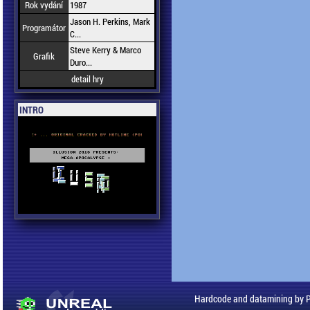
Rok vydání
1987
Jason H. Perkins, Mark
Programátor
C...
Steve Kerry & Marco
Grafik
Duro...
detail hry
INTRO
Hardcode and datamining by 