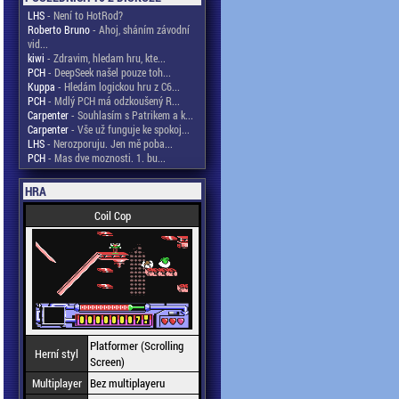
LHS
- Není to HotRod?
Roberto Bruno
- Ahoj, sháním závodní
vid...
kiwi
- Zdravim, hledam hru, kte...
PCH
- DeepSeek našel pouze toh...
Kuppa
- Hledám logickou hru z C6...
PCH
- Mdlý PCH má odzkoušený R...
Carpenter
- Souhlasím s Patrikem a k...
Carpenter
- Vše už funguje ke spokoj...
LHS
- Nerozporuju. Jen mě poba...
PCH
- Mas dve moznosti. 1. bu...
HRA
Coil Cop
Platformer (Scrolling
Herní styl
Screen)
Multiplayer
Bez multiplayeru