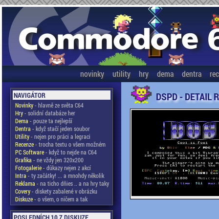
novinky
utility
hry
dema
dentra
re
DSPD - DETAIL 
NAVIGÁTOR
Novinky
- hlavně ze světa C64
Hry
- solidní databáze her
Dema
- pouze ta nejlepší
Dentra
- když stačí jeden soubor
Utility
- nejen pro práci a legraci
Recenze
- trocha textu o všem možném
PC Software
- když to nejde na C64
Grafika
- ne vždy jen 320x200
Fotogalerie
- důkazy nejen z akcí
Intra
- ty začátky! ... a mnohdy několik
Reklama
- na ticho dňies .. a na hry taky
Covery
- diskety zabalené v obrázku
Diskuze
- o všem, o ničem a tak
POSLEDNÍCH 10 Z DISKUZE