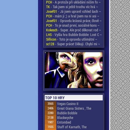
PCH
- A protože při ukládání ničím fo ~
TK
- Tak jsem si ještě trochu víc hrá ~
Josef01
- Já jsem upravil vzhled šach ~
PCH
- mám ji ;) a hral jsem na ni asi ~
Josef01
- Opravdu krásná práce, člově ~
PCH
- To je snad první, sociálně kons ~
Kokesch
- Super. Ale proč děkovat rod ~
LHS
- Vyšla hra Bubble Bobble: Lost C ~
Sillicon
- Toto je opravdu utlimátní ~
sc128
- Super práce! Děkuji. Chybí mi ~
TOP 10 HRY
3565
Vegas Casino II
2406
Great Giana Sisters , The
2280
Bubble Bobble
2138
Blackwyche
1987
Entombed
1935
Staff of Karnath, The