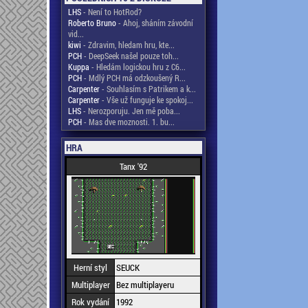
LHS
- Není to HotRod?
Roberto Bruno
- Ahoj, sháním závodní
vid...
kiwi
- Zdravim, hledam hru, kte...
PCH
- DeepSeek našel pouze toh...
Kuppa
- Hledám logickou hru z C6...
PCH
- Mdlý PCH má odzkoušený R...
Carpenter
- Souhlasím s Patrikem a k...
Carpenter
- Vše už funguje ke spokoj...
LHS
- Nerozporuju. Jen mě poba...
PCH
- Mas dve moznosti. 1. bu...
HRA
Tanx '92
Herní styl
SEUCK
Multiplayer
Bez multiplayeru
Rok vydání
1992