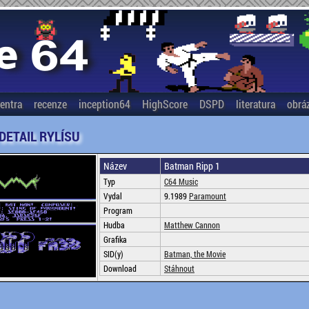
entra
recenze
inception64
HighScore
DSPD
literatura
obrá
 DETAIL RYLÍSU
Název
Batman Ripp 1
Typ
C64 Music
Vydal
9.1989
Paramount
Program
Hudba
Matthew Cannon
Grafika
SID(y)
Batman, the Movie
Download
Stáhnout