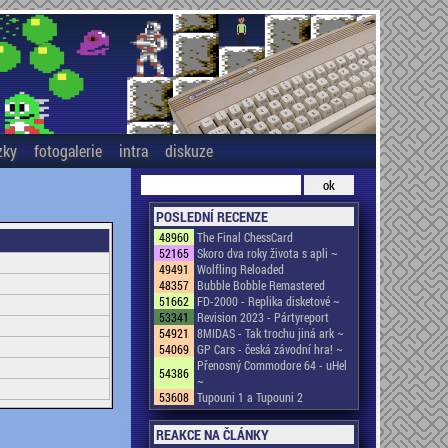
zky
fotogalerie
intra
diskuze
POSLEDNÍ RECENZE
48960
The Final ChessCard
52165
Skoro dva roky života s apli ~
49491
Wolfling Reloaded
48357
Bubble Bobble Remastered
51662
FD-2000 - Replika disketové ~
53341
Revision 2023 - Pártyreport
54921
8MIDAS - Tak trochu jiná ark ~
54069
GP Cars - česká závodní hra! ~
Přenosný Commodore 64 - uHel
54386
~
53608
Tupouni 1 a Tupouni 2
REAKCE NA ČLÁNKY