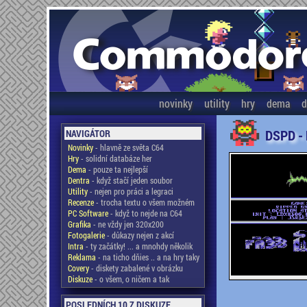
novinky
utility
hry
dema
d
DSPD -
NAVIGÁTOR
Novinky
- hlavně ze světa C64
Hry
- solidní databáze her
Dema
- pouze ta nejlepší
Dentra
- když stačí jeden soubor
Utility
- nejen pro práci a legraci
Recenze
- trocha textu o všem možném
PC Software
- když to nejde na C64
Grafika
- ne vždy jen 320x200
Fotogalerie
- důkazy nejen z akcí
Intra
- ty začátky! ... a mnohdy několik
Reklama
- na ticho dňies .. a na hry taky
Covery
- diskety zabalené v obrázku
Diskuze
- o všem, o ničem a tak
POSLEDNÍCH 10 Z DISKUZE