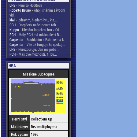
LHS
- Není to HotRod?
Roberto Bruno
- Ahoj, sháním závodní
vid...
kiwi
- Zdravim, hledam hru, kte...
PCH
- DeepSeek našel pouze toh...
Kuppa
- Hledám logickou hru z C6...
PCH
- Mdlý PCH má odzkoušený R...
Carpenter
- Souhlasím s Patrikem a k...
Carpenter
- Vše už funguje ke spokoj...
LHS
- Nerozporuju. Jen mě poba...
PCH
- Mas dve moznosti. 1. bu...
HRA
Missione Subacquea
Herní styl
Collect'em Up
Multiplayer
Bez multiplayeru
Rok vydání
1986