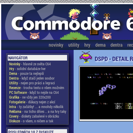
novinky
utility
hry
dema
dentra
re
DSPD - DETAIL 
NAVIGÁTOR
Novinky
- hlavně ze světa C64
Hry
- solidní databáze her
Dema
- pouze ta nejlepší
Dentra
- když stačí jeden soubor
Utility
- nejen pro práci a legraci
Recenze
- trocha textu o všem možném
PC Software
- když to nejde na C64
Grafika
- ne vždy jen 320x200
Fotogalerie
- důkazy nejen z akcí
Intra
- ty začátky! ... a mnohdy několik
Reklama
- na ticho dňies .. a na hry taky
Covery
- diskety zabalené v obrázku
Diskuze
- o všem, o ničem a tak
POSLEDNÍCH 10 Z DISKUZE