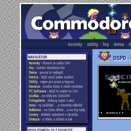
novinky
utility
hry
dema
d
DSPD -
NAVIGÁTOR
Novinky
- hlavně ze světa C64
Hry
- solidní databáze her
Dema
- pouze ta nejlepší
Dentra
- když stačí jeden soubor
Utility
- nejen pro práci a legraci
Recenze
- trocha textu o všem možném
PC Software
- když to nejde na C64
Grafika
- ne vždy jen 320x200
Fotogalerie
- důkazy nejen z akcí
Intra
- ty začátky! ... a mnohdy několik
Reklama
- na ticho dňies .. a na hry taky
Covery
- diskety zabalené v obrázku
Diskuze
- o všem, o ničem a tak
POSLEDNÍCH 10 Z DISKUZE