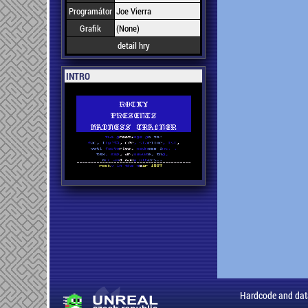
Programátor
Joe Vierra
Grafik
(None)
detail hry
INTRO
Hardcode and dat