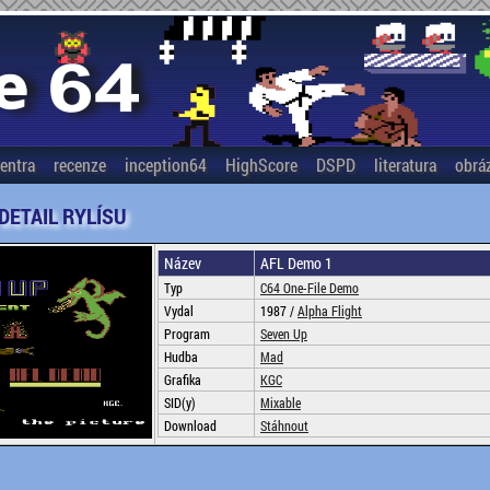
entra
recenze
inception64
HighScore
DSPD
literatura
obrá
 DETAIL RYLÍSU
Název
AFL Demo 1
Typ
C64 One-File Demo
Vydal
1987 /
Alpha Flight
Program
Seven Up
Hudba
Mad
Grafika
KGC
SID(y)
Mixable
Download
Stáhnout