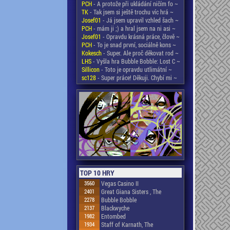
PCH
- A protože při ukládání ničím fo ~
TK
- Tak jsem si ještě trochu víc hrá ~
Josef01
- Já jsem upravil vzhled šach ~
PCH
- mám ji ;) a hral jsem na ni asi ~
Josef01
- Opravdu krásná práce, člově ~
PCH
- To je snad první, sociálně kons ~
Kokesch
- Super. Ale proč děkovat rod ~
LHS
- Vyšla hra Bubble Bobble: Lost C ~
Sillicon
- Toto je opravdu utlimátní ~
sc128
- Super práce! Děkuji. Chybí mi ~
TOP 10 HRY
3560
Vegas Casino II
2401
Great Giana Sisters , The
2278
Bubble Bobble
2137
Blackwyche
1982
Entombed
1934
Staff of Karnath, The