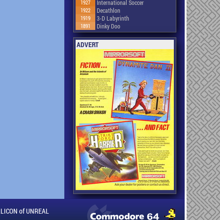
1927
International Soccer
1922
Decathlon
1919
3-D Labyrinth
1891
Dinky Doo
ADVERT
ILLICON of UNREAL