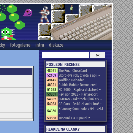
zky
fotogalerie
intra
diskuze
POSLEDNÍ RECENZE
48921
The Final ChessCard
52109
Skoro dva roky života s apli ~
49445
Wolfling Reloaded
48321
Bubble Bobble Remastered
51628
FD-2000 - Replika disketové ~
53301
Revision 2023 - Pártyreport
54882
8MIDAS - Tak trochu jiná ark ~
54033
GP Cars - česká závodní hra! ~
Přenosný Commodore 64 - uHel
54350
~
53568
Tupouni 1 a Tupouni 2
REAKCE NA ČLÁNKY