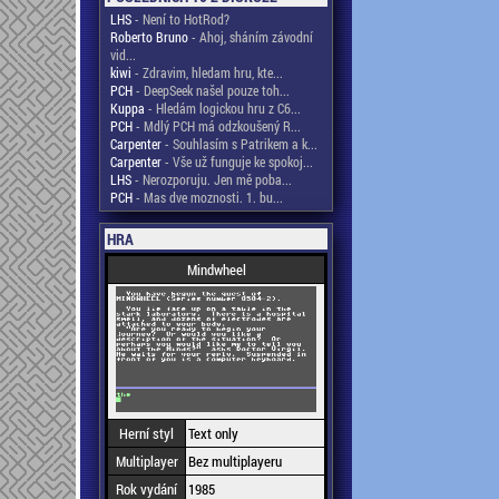
LHS
- Není to HotRod?
Roberto Bruno
- Ahoj, sháním závodní
vid...
kiwi
- Zdravim, hledam hru, kte...
PCH
- DeepSeek našel pouze toh...
Kuppa
- Hledám logickou hru z C6...
PCH
- Mdlý PCH má odzkoušený R...
Carpenter
- Souhlasím s Patrikem a k...
Carpenter
- Vše už funguje ke spokoj...
LHS
- Nerozporuju. Jen mě poba...
PCH
- Mas dve moznosti. 1. bu...
HRA
Mindwheel
Herní styl
Text only
Multiplayer
Bez multiplayeru
Rok vydání
1985