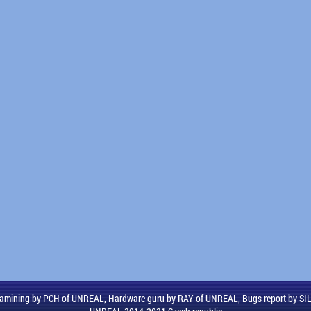
amining by PCH of UNREAL, Hardware guru by RAY of UNREAL, Bugs report by S