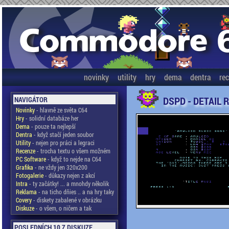
novinky
utility
hry
dema
dentra
re
DSPD - DETAIL 
NAVIGÁTOR
Novinky
- hlavně ze světa C64
Hry
- solidní databáze her
Dema
- pouze ta nejlepší
Dentra
- když stačí jeden soubor
Utility
- nejen pro práci a legraci
Recenze
- trocha textu o všem možném
PC Software
- když to nejde na C64
Grafika
- ne vždy jen 320x200
Fotogalerie
- důkazy nejen z akcí
Intra
- ty začátky! ... a mnohdy několik
Reklama
- na ticho dňies .. a na hry taky
Covery
- diskety zabalené v obrázku
Diskuze
- o všem, o ničem a tak
POSLEDNÍCH 10 Z DISKUZE