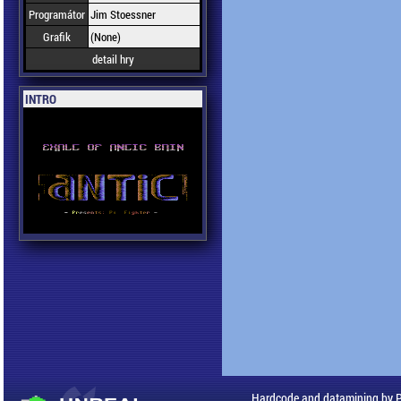
Programátor
Jim Stoessner
Grafik
(None)
detail hry
INTRO
Hardcode and datamining by 