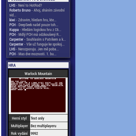
LHS
- Není to HotRod?
Roberto Bruno
- Ahoj, sháním závodní
vid...
kiwi
- Zdravim, hledam hru, kte...
PCH
- DeepSeek našel pouze toh...
Kuppa
- Hledám logickou hru z C6...
PCH
- Mdlý PCH má odzkoušený R...
Carpenter
- Souhlasím s Patrikem a k...
Carpenter
- Vše už funguje ke spokoj...
LHS
- Nerozporuju. Jen mě poba...
PCH
- Mas dve moznosti. 1. bu...
HRA
Warlock Mountain
Herní styl
Text only
Multiplayer
Bez multiplayeru
Rok vydání
9992