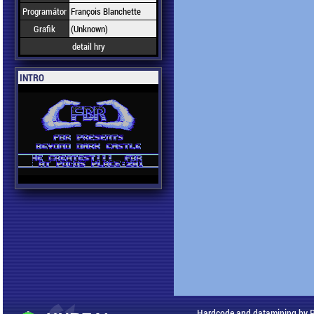
Programátor
François Blanchette
Grafik
(Unknown)
detail hry
INTRO
Hardcode and datamining by 