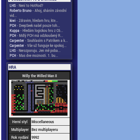
LHS
- Není to HotRod?
Roberto Bruno
- Ahoj, sháním závodní
vid...
kiwi
- Zdravim, hledam hru, kte...
PCH
- DeepSeek našel pouze toh...
Kuppa
- Hledám logickou hru z C6...
PCH
- Mdlý PCH má odzkoušený R...
Carpenter
- Souhlasím s Patrikem a k...
Carpenter
- Vše už funguje ke spokoj...
LHS
- Nerozporuju. Jen mě poba...
PCH
- Mas dve moznosti. 1. bu...
HRA
Willy the Willed Man II
Herní styl
Miscellaneous
Multiplayer
Bez multiplayeru
Rok vydání
9992