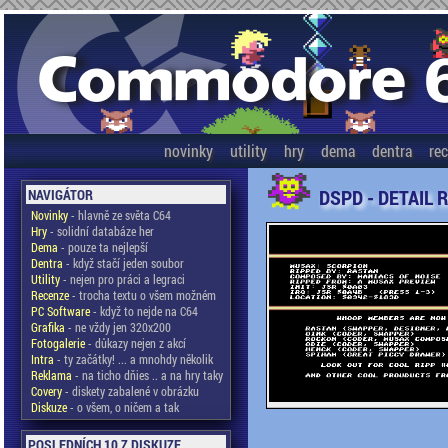
novinky
utility
hry
dema
dentra
re
DSPD - DETAIL 
NAVIGÁTOR
Novinky
- hlavně ze světa C64
Hry
- solidní databáze her
Dema
- pouze ta nejlepší
Dentra
- když stačí jeden soubor
Utility
- nejen pro práci a legraci
Recenze
- trocha textu o všem možném
PC Software
- když to nejde na C64
Grafika
- ne vždy jen 320x200
Fotogalerie
- důkazy nejen z akcí
Intra
- ty začátky! ... a mnohdy několik
Reklama
- na ticho dňies .. a na hry taky
Covery
- diskety zabalené v obrázku
Diskuze
- o všem, o ničem a tak
POSLEDNÍCH 10 Z DISKUZE