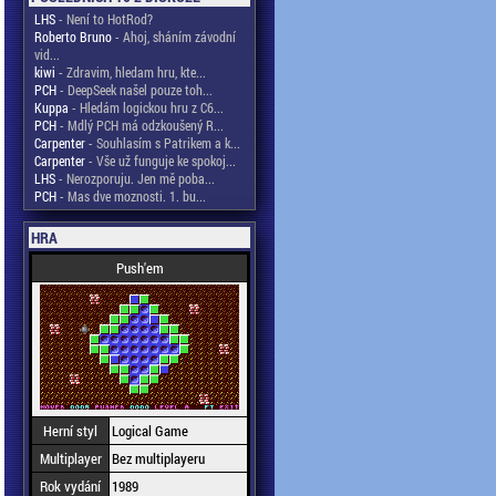
LHS
- Není to HotRod?
Roberto Bruno
- Ahoj, sháním závodní
vid...
kiwi
- Zdravim, hledam hru, kte...
PCH
- DeepSeek našel pouze toh...
Kuppa
- Hledám logickou hru z C6...
PCH
- Mdlý PCH má odzkoušený R...
Carpenter
- Souhlasím s Patrikem a k...
Carpenter
- Vše už funguje ke spokoj...
LHS
- Nerozporuju. Jen mě poba...
PCH
- Mas dve moznosti. 1. bu...
HRA
Push'em
Herní styl
Logical Game
Multiplayer
Bez multiplayeru
Rok vydání
1989