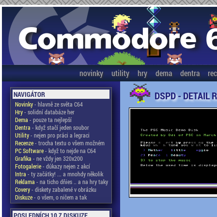
novinky
utility
hry
dema
dentra
re
DSPD - DETAIL 
NAVIGÁTOR
Novinky
- hlavně ze světa C64
Hry
- solidní databáze her
Dema
- pouze ta nejlepší
Dentra
- když stačí jeden soubor
Utility
- nejen pro práci a legraci
Recenze
- trocha textu o všem možném
PC Software
- když to nejde na C64
Grafika
- ne vždy jen 320x200
Fotogalerie
- důkazy nejen z akcí
Intra
- ty začátky! ... a mnohdy několik
Reklama
- na ticho dňies .. a na hry taky
Covery
- diskety zabalené v obrázku
Diskuze
- o všem, o ničem a tak
POSLEDNÍCH 10 Z DISKUZE