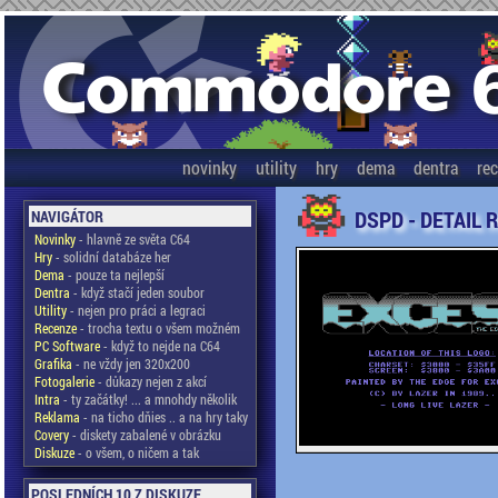
novinky
utility
hry
dema
dentra
re
DSPD - DETAIL 
NAVIGÁTOR
Novinky
- hlavně ze světa C64
Hry
- solidní databáze her
Dema
- pouze ta nejlepší
Dentra
- když stačí jeden soubor
Utility
- nejen pro práci a legraci
Recenze
- trocha textu o všem možném
PC Software
- když to nejde na C64
Grafika
- ne vždy jen 320x200
Fotogalerie
- důkazy nejen z akcí
Intra
- ty začátky! ... a mnohdy několik
Reklama
- na ticho dňies .. a na hry taky
Covery
- diskety zabalené v obrázku
Diskuze
- o všem, o ničem a tak
POSLEDNÍCH 10 Z DISKUZE