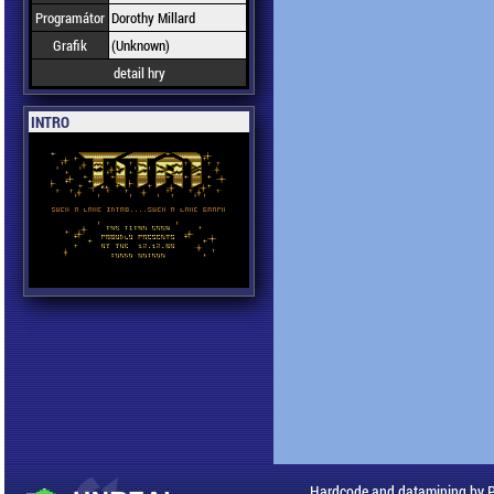
Programátor
Dorothy Millard
Grafik
(Unknown)
detail hry
INTRO
Hardcode and datamining by 