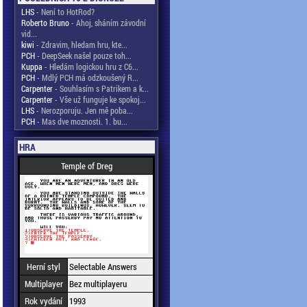
LHS
- Není to HotRod?
Roberto Bruno
- Ahoj, sháním závodní
vid...
kiwi
- Zdravim, hledam hru, kte...
PCH
- DeepSeek našel pouze toh...
Kuppa
- Hledám logickou hru z C6...
PCH
- Mdlý PCH má odzkoušený R...
Carpenter
- Souhlasím s Patrikem a k...
Carpenter
- Vše už funguje ke spokoj...
LHS
- Nerozporuju. Jen mě poba...
PCH
- Mas dve moznosti. 1. bu...
HRA
Temple of Dreg
Herní styl
Selectable Answers
Multiplayer
Bez multiplayeru
Rok vydání
1993