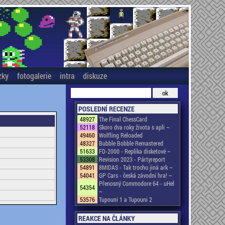
zky
fotogalerie
intra
diskuze
POSLEDNÍ RECENZE
48927
The Final ChessCard
52118
Skoro dva roky života s apli ~
49460
Wolfling Reloaded
48327
Bubble Bobble Remastered
51633
FD-2000 - Replika disketové ~
53308
Revision 2023 - Pártyreport
54891
8MIDAS - Tak trochu jiná ark ~
54041
GP Cars - česká závodní hra! ~
Přenosný Commodore 64 - uHel
54354
~
53576
Tupouni 1 a Tupouni 2
REAKCE NA ČLÁNKY