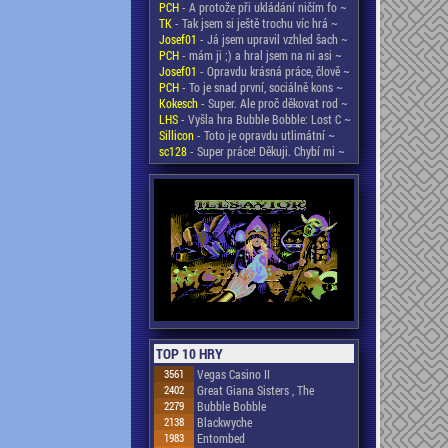
PCH
- A protože při ukládání ničím fo ~
TK
- Tak jsem si ještě trochu víc hrá ~
Josef01
- Já jsem upravil vzhled šach ~
PCH
- mám ji ;) a hral jsem na ni asi ~
Josef01
- Opravdu krásná práce, člově ~
PCH
- To je snad první, sociálně kons ~
Kokesch
- Super. Ale proč děkovat rod ~
LHS
- Vyšla hra Bubble Bobble: Lost C ~
Sillicon
- Toto je opravdu utlimátní ~
sc128
- Super práce! Děkuji. Chybí mi ~
TOP 10 HRY
3561
Vegas Casino II
2402
Great Giana Sisters , The
2279
Bubble Bobble
2138
Blackwyche
1983
Entombed