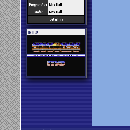
Programátor
Max Hall
Grafik
Max Hall
detail hry
INTRO