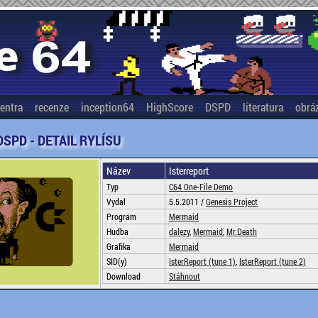
entra
recenze
inception64
HighScore
DSPD
literatura
obrá
DSPD - DETAIL RYLÍSU
Název
Isterreport
Typ
C64 One-File Demo
Vydal
5.5.2011 /
Genesis Project
Program
Mermaid
Hudba
dalezy
,
Mermaid
,
Mr.Death
Grafika
Mermaid
SID(y)
IsterReport (tune 1)
,
IsterReport (tune 2)
Download
Stáhnout