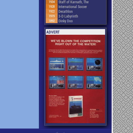
1934
Staff of Karnath, The
1928
International Soccer
1922
Decathlon
1919
3-D Labyrinth
1892
Dinky Doo
ADVERT