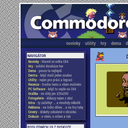
novinky
utility
hry
dema
d
NAVIGÁTOR
Novinky
- hlavně ze světa C64
Hry
- solidní databáze her
Dema
- pouze ta nejlepší
Dentra
- když stačí jeden soubor
Utility
- nejen pro práci a legraci
Recenze
- trocha textu o všem možném
PC Software
- když to nejde na C64
Grafika
- ne vždy jen 320x200
Fotogalerie
- důkazy nejen z akcí
Intra
- ty začátky! ... a mnohdy několik
Reklama
- na ticho dňies .. a na hry taky
Covery
- diskety zabalené v obrázku
Diskuze
- o všem, o ničem a tak
POSLEDNÍCH 10 Z DISKUZE