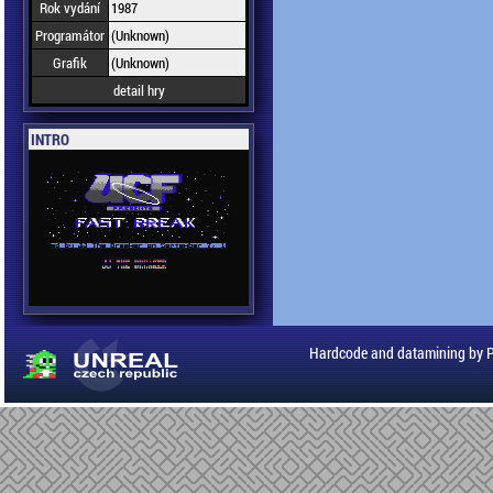
Rok vydání
1987
Programátor
(Unknown)
Grafik
(Unknown)
detail hry
INTRO
Hardcode and datamining by 