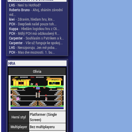
LHS
- Není to HotRod?
Roberto Bruno
- Ahoj, sháním závodní
vid...
kiwi
- Zdravim, hledam hru, kte...
PCH
- DeepSeek našel pouze toh...
Kuppa
- Hledám logickou hru z C6...
PCH
- Mdlý PCH má odzkoušený R...
Carpenter
- Souhlasím s Patrikem a k...
Carpenter
- Vše už funguje ke spokoj...
LHS
- Nerozporuju. Jen mě poba...
PCH
- Mas dve moznosti. 1. bu...
HRA
Olivia
Platformer (Single
Herní styl
Screen)
Multiplayer
Bez multiplayeru