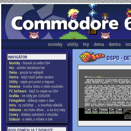
novinky
utility
hry
dema
dentra
re
DSPD - DE
NAVIGÁTOR
Novinky
- hlavně ze světa C64
Hry
- solidní databáze her
Dema
- pouze ta nejlepší
Dentra
- když stačí jeden soubor
Utility
- nejen pro práci a legraci
Recenze
- trocha textu o všem možném
PC Software
- když to nejde na C64
Grafika
- ne vždy jen 320x200
Fotogalerie
- důkazy nejen z akcí
Intra
- ty začátky! ... a mnohdy několik
Reklama
- na ticho dňies .. a na hry taky
Covery
- diskety zabalené v obrázku
Diskuze
- o všem, o ničem a tak
POSLEDNÍCH 10 Z DISKUZE