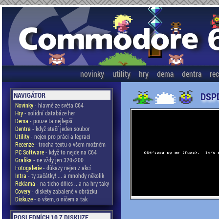
novinky
utility
hry
dema
dentra
re
DSPD
NAVIGÁTOR
Novinky
- hlavně ze světa C64
Hry
- solidní databáze her
Dema
- pouze ta nejlepší
Dentra
- když stačí jeden soubor
Utility
- nejen pro práci a legraci
Recenze
- trocha textu o všem možném
PC Software
- když to nejde na C64
Grafika
- ne vždy jen 320x200
Fotogalerie
- důkazy nejen z akcí
Intra
- ty začátky! ... a mnohdy několik
Reklama
- na ticho dňies .. a na hry taky
Covery
- diskety zabalené v obrázku
Diskuze
- o všem, o ničem a tak
POSLEDNÍCH 10 Z DISKUZE