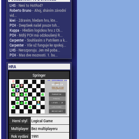
LHS
- Není to HotRod?
Roberto Bruno
- Ahoj, sháním závodní
vid...
kiwi
- Zdravim, hledam hru, kte...
PCH
- DeepSeek našel pouze toh...
Kuppa
- Hledám logickou hru z C6...
PCH
- Mdlý PCH má odzkoušený R...
Carpenter
- Souhlasím s Patrikem a k...
Carpenter
- Vše už funguje ke spokoj...
LHS
- Nerozporuju. Jen mě poba...
PCH
- Mas dve moznosti. 1. bu...
HRA
Springer
Herní styl
Logical Game
Multiplayer
Bez multiplayeru
Rok vydání
1991