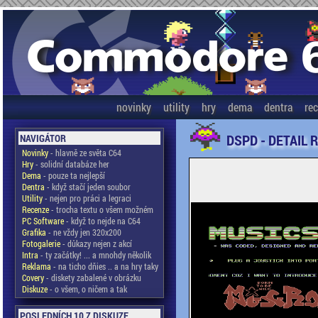
novinky
utility
hry
dema
dentra
re
DSPD - DETAIL 
NAVIGÁTOR
Novinky
- hlavně ze světa C64
Hry
- solidní databáze her
Dema
- pouze ta nejlepší
Dentra
- když stačí jeden soubor
Utility
- nejen pro práci a legraci
Recenze
- trocha textu o všem možném
PC Software
- když to nejde na C64
Grafika
- ne vždy jen 320x200
Fotogalerie
- důkazy nejen z akcí
Intra
- ty začátky! ... a mnohdy několik
Reklama
- na ticho dňies .. a na hry taky
Covery
- diskety zabalené v obrázku
Diskuze
- o všem, o ničem a tak
POSLEDNÍCH 10 Z DISKUZE