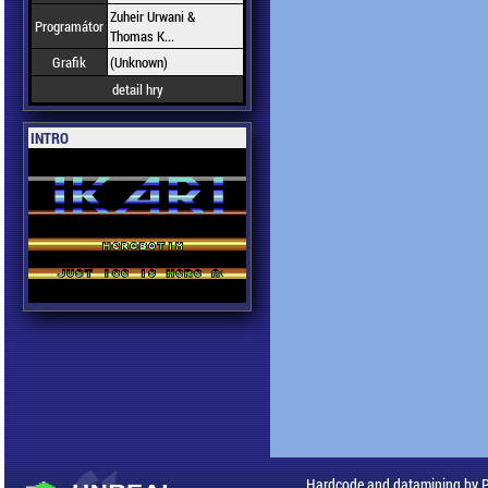
Zuheir Urwani &
Programátor
Thomas K...
Grafik
(Unknown)
detail hry
INTRO
Hardcode and datamining by 