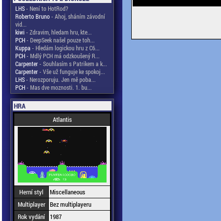
LHS
- Není to HotRod?
Roberto Bruno
- Ahoj, sháním závodní
vid...
kiwi
- Zdravim, hledam hru, kte...
PCH
- DeepSeek našel pouze toh...
Kuppa
- Hledám logickou hru z C6...
PCH
- Mdlý PCH má odzkoušený R...
Carpenter
- Souhlasím s Patrikem a k...
Carpenter
- Vše už funguje ke spokoj...
LHS
- Nerozporuju. Jen mě poba...
PCH
- Mas dve moznosti. 1. bu...
HRA
Atlantis
Herní styl
Miscellaneous
Multiplayer
Bez multiplayeru
Rok vydání
1987