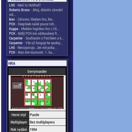
LHS
- Není to HotRod?
Roberto Bruno
- Ahoj, sháním závodní
vid...
kiwi
- Zdravim, hledam hru, kte...
PCH
- DeepSeek našel pouze toh...
Kuppa
- Hledám logickou hru z C6...
PCH
- Mdlý PCH má odzkoušený R...
Carpenter
- Souhlasím s Patrikem a k...
Carpenter
- Vše už funguje ke spokoj...
LHS
- Nerozporuju. Jen mě poba...
PCH
- Mas dve moznosti. 1. bu...
HRA
Gerrymander
Herní styl
Puzzle
Multiplayer
Bez multiplayeru
Rok vydání
1994