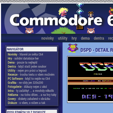
novinky
utility
hry
dema
dentra
re
DSPD - DETAIL 
NAVIGÁTOR
Novinky
- hlavně ze světa C64
Hry
- solidní databáze her
Dema
- pouze ta nejlepší
Dentra
- když stačí jeden soubor
Utility
- nejen pro práci a legraci
Recenze
- trocha textu o všem možném
PC Software
- když to nejde na C64
Grafika
- ne vždy jen 320x200
Fotogalerie
- důkazy nejen z akcí
Intra
- ty začátky! ... a mnohdy několik
Reklama
- na ticho dňies .. a na hry taky
Covery
- diskety zabalené v obrázku
Diskuze
- o všem, o ničem a tak
POSLEDNÍCH 10 Z DISKUZE