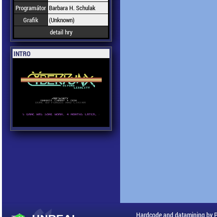
Programátor
Barbara H. Schulak
Grafik
(Unknown)
detail hry
INTRO
Hardcode and datamining by 