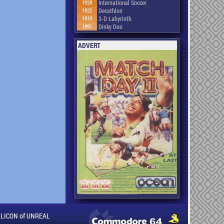
1928
International Soccer
1922
Decathlon
1919
3-D Labyrinth
1891
Dinky Doo
ADVERT
ILLICON of UNREAL