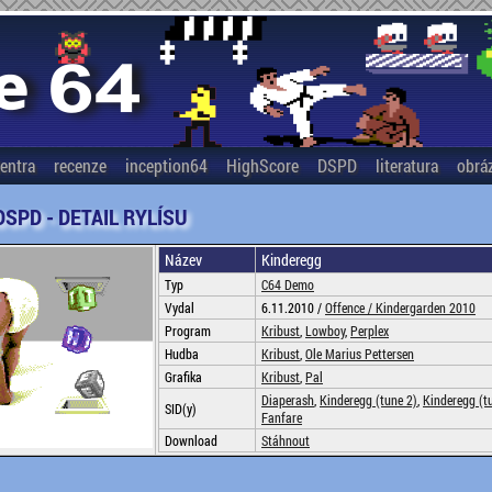
entra
recenze
inception64
HighScore
DSPD
literatura
obrá
DSPD - DETAIL RYLÍSU
Název
Kinderegg
Typ
C64 Demo
Vydal
6.11.2010 /
Offence /
Kindergarden 2010
Program
Kribust
,
Lowboy
,
Perplex
Hudba
Kribust
,
Ole Marius Pettersen
Grafika
Kribust
,
Pal
Diaperash
,
Kinderegg (tune 2)
,
Kinderegg (t
SID(y)
Fanfare
Download
Stáhnout