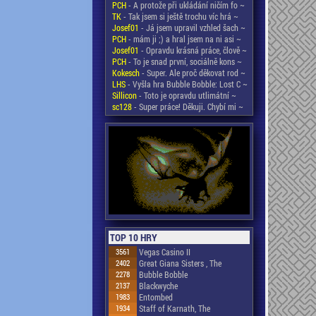
PCH
- A protože při ukládání ničím fo ~
TK
- Tak jsem si ještě trochu víc hrá ~
Josef01
- Já jsem upravil vzhled šach ~
PCH
- mám ji ;) a hral jsem na ni asi ~
Josef01
- Opravdu krásná práce, člově ~
PCH
- To je snad první, sociálně kons ~
Kokesch
- Super. Ale proč děkovat rod ~
LHS
- Vyšla hra Bubble Bobble: Lost C ~
Sillicon
- Toto je opravdu utlimátní ~
sc128
- Super práce! Děkuji. Chybí mi ~
TOP 10 HRY
3561
Vegas Casino II
2402
Great Giana Sisters , The
2278
Bubble Bobble
2137
Blackwyche
1983
Entombed
1934
Staff of Karnath, The