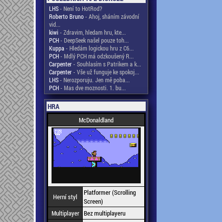
LHS
- Není to HotRod?
Roberto Bruno
- Ahoj, sháním závodní
vid...
kiwi
- Zdravim, hledam hru, kte...
PCH
- DeepSeek našel pouze toh...
Kuppa
- Hledám logickou hru z C6...
PCH
- Mdlý PCH má odzkoušený R...
Carpenter
- Souhlasím s Patrikem a k...
Carpenter
- Vše už funguje ke spokoj...
LHS
- Nerozporuju. Jen mě poba...
PCH
- Mas dve moznosti. 1. bu...
HRA
McDonaldland
Platformer (Scrolling
Herní styl
Screen)
Multiplayer
Bez multiplayeru