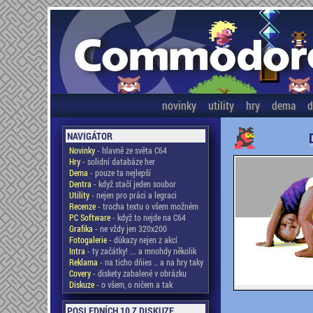
novinky
utility
hry
dema
d
NAVIGÁTOR
Novinky
- hlavně ze světa C64
Hry
- solidní databáze her
Dema
- pouze ta nejlepší
Dentra
- když stačí jeden soubor
Utility
- nejen pro práci a legraci
Recenze
- trocha textu o všem možném
PC Software
- když to nejde na C64
Grafika
- ne vždy jen 320x200
Fotogalerie
- důkazy nejen z akcí
Intra
- ty začátky! ... a mnohdy několik
Reklama
- na ticho dňies .. a na hry taky
Covery
- diskety zabalené v obrázku
Diskuze
- o všem, o ničem a tak
POSLEDNÍCH 10 Z DISKUZE