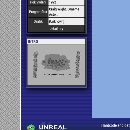
Rok vydání
1992
Craig Wight, Graeme
Programátor
Asto...
Grafik
(Unknown)
detail hry
INTRO
Hardcode and dat