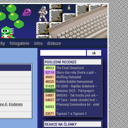
zky
fotogalerie
intra
diskuze
POSLEDNÍ RECENZE
48923
The Final ChessCard
52110
Skoro dva roky života s apli ~
49451
Wolfling Reloaded
48325
Bubble Bobble Remastered
51629
FD-2000 - Replika disketové ~
53307
Revision 2023 - Pártyreport
54887
8MIDAS - Tak trochu jiná ark ~
54037
GP Cars - česká závodní hra! ~
une 4)
,
Kinderegg
Přenosný Commodore 64 - uHel
54353
~
53571
Tupouni 1 a Tupouni 2
REAKCE NA ČLÁNKY