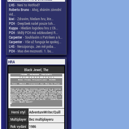
LHS
- Není to HotRod?
Roberto Bruno
- Ahoj, sháním závodní
vid...
kiwi
- Zdravim, hledam hru, kte...
PCH
- DeepSeek našel pouze toh...
Kuppa
- Hledám logickou hru z C6...
PCH
- Mdlý PCH má odzkoušený R...
Carpenter
- Souhlasím s Patrikem a k...
Carpenter
- Vše už funguje ke spokoj...
LHS
- Nerozporuju. Jen mě poba...
PCH
- Mas dve moznosti. 1. bu...
HRA
Black Jewel, The
Herní styl
AdventureWriter/Quill
Multiplayer
Bez multiplayeru
Rok vydání
1986