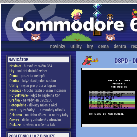
novinky
utility
hry
dema
dentra
re
DSPD - D
NAVIGÁTOR
Novinky
- hlavně ze světa C64
Hry
- solidní databáze her
Dema
- pouze ta nejlepší
Dentra
- když stačí jeden soubor
Utility
- nejen pro práci a legraci
Recenze
- trocha textu o všem možném
PC Software
- když to nejde na C64
Grafika
- ne vždy jen 320x200
Fotogalerie
- důkazy nejen z akcí
Intra
- ty začátky! ... a mnohdy několik
Reklama
- na ticho dňies .. a na hry taky
Covery
- diskety zabalené v obrázku
Diskuze
- o všem, o ničem a tak
POSLEDNÍCH 10 Z DISKUZE