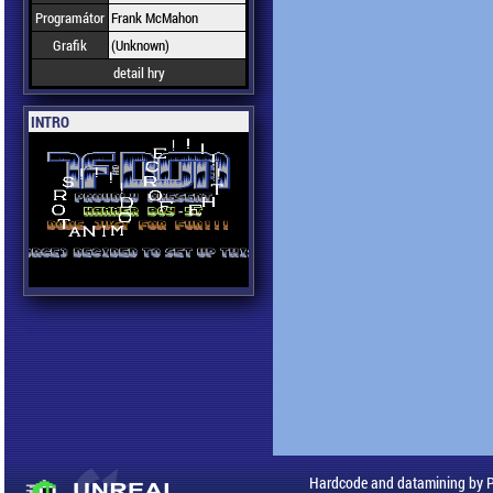
Programátor
Frank McMahon
Grafik
(Unknown)
detail hry
INTRO
Hardcode and datamining by 