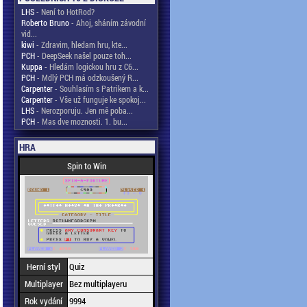
LHS
- Není to HotRod?
Roberto Bruno
- Ahoj, sháním závodní
vid...
kiwi
- Zdravim, hledam hru, kte...
PCH
- DeepSeek našel pouze toh...
Kuppa
- Hledám logickou hru z C6...
PCH
- Mdlý PCH má odzkoušený R...
Carpenter
- Souhlasím s Patrikem a k...
Carpenter
- Vše už funguje ke spokoj...
LHS
- Nerozporuju. Jen mě poba...
PCH
- Mas dve moznosti. 1. bu...
HRA
Spin to Win
Herní styl
Quiz
Multiplayer
Bez multiplayeru
Rok vydání
9994