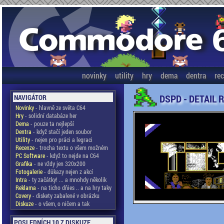
novinky
utility
hry
dema
dentra
re
DSPD - DETAIL 
NAVIGÁTOR
Novinky
- hlavně ze světa C64
Hry
- solidní databáze her
Dema
- pouze ta nejlepší
Dentra
- když stačí jeden soubor
Utility
- nejen pro práci a legraci
Recenze
- trocha textu o všem možném
PC Software
- když to nejde na C64
Grafika
- ne vždy jen 320x200
Fotogalerie
- důkazy nejen z akcí
Intra
- ty začátky! ... a mnohdy několik
Reklama
- na ticho dňies .. a na hry taky
Covery
- diskety zabalené v obrázku
Diskuze
- o všem, o ničem a tak
POSLEDNÍCH 10 Z DISKUZE