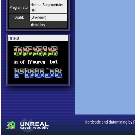
Helmut Burgemeister,
Programátor
Hel...
Grafik
(Unknown)
detail hry
INTRO
Hardcode and datamining by 