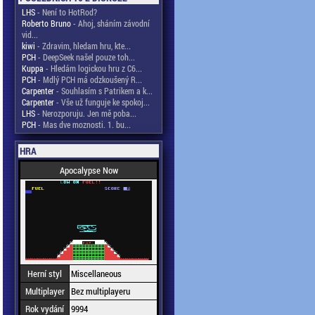
LHS
- Není to HotRod?
Roberto Bruno
- Ahoj, sháním závodní
vid...
kiwi
- Zdravim, hledam hru, kte...
PCH
- DeepSeek našel pouze toh...
Kuppa
- Hledám logickou hru z C6...
PCH
- Mdlý PCH má odzkoušený R...
Carpenter
- Souhlasím s Patrikem a k...
Carpenter
- Vše už funguje ke spokoj...
LHS
- Nerozporuju. Jen mě poba...
PCH
- Mas dve moznosti. 1. bu...
HRA
Apocalypse Now
Herní styl
Miscellaneous
Multiplayer
Bez multiplayeru
Rok vydání
9994