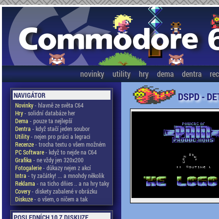
novinky
utility
hry
dema
dentra
re
DSPD - DE
NAVIGÁTOR
Novinky
- hlavně ze světa C64
Hry
- solidní databáze her
Dema
- pouze ta nejlepší
Dentra
- když stačí jeden soubor
Utility
- nejen pro práci a legraci
Recenze
- trocha textu o všem možném
PC Software
- když to nejde na C64
Grafika
- ne vždy jen 320x200
Fotogalerie
- důkazy nejen z akcí
Intra
- ty začátky! ... a mnohdy několik
Reklama
- na ticho dňies .. a na hry taky
Covery
- diskety zabalené v obrázku
Diskuze
- o všem, o ničem a tak
POSLEDNÍCH 10 Z DISKUZE