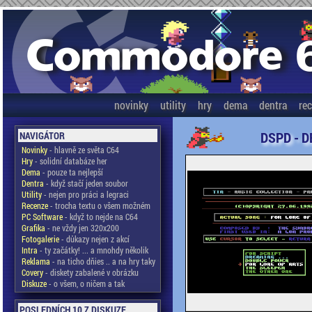
novinky
utility
hry
dema
dentra
re
DSPD - D
NAVIGÁTOR
Novinky
- hlavně ze světa C64
Hry
- solidní databáze her
Dema
- pouze ta nejlepší
Dentra
- když stačí jeden soubor
Utility
- nejen pro práci a legraci
Recenze
- trocha textu o všem možném
PC Software
- když to nejde na C64
Grafika
- ne vždy jen 320x200
Fotogalerie
- důkazy nejen z akcí
Intra
- ty začátky! ... a mnohdy několik
Reklama
- na ticho dňies .. a na hry taky
Covery
- diskety zabalené v obrázku
Diskuze
- o všem, o ničem a tak
POSLEDNÍCH 10 Z DISKUZE