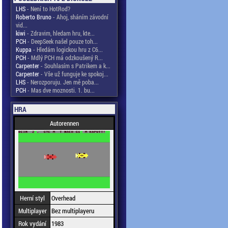
LHS
- Není to HotRod?
Roberto Bruno
- Ahoj, sháním závodní
vid...
kiwi
- Zdravim, hledam hru, kte...
PCH
- DeepSeek našel pouze toh...
Kuppa
- Hledám logickou hru z C6...
PCH
- Mdlý PCH má odzkoušený R...
Carpenter
- Souhlasím s Patrikem a k...
Carpenter
- Vše už funguje ke spokoj...
LHS
- Nerozporuju. Jen mě poba...
PCH
- Mas dve moznosti. 1. bu...
HRA
Autorennen
Herní styl
Overhead
Multiplayer
Bez multiplayeru
Rok vydání
1983