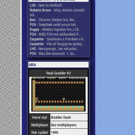
LHS
- Není to HotRod?
Roberto Bruno
- Ahoj, sháním závodní
vid...
kiwi
- Zdravim, hledam hru, kte...
PCH
- DeepSeek našel pouze toh...
Kuppa
- Hledám logickou hru z C6...
PCH
- Mdlý PCH má odzkoušený R...
Carpenter
- Souhlasím s Patrikem a k...
Carpenter
- Vše už funguje ke spokoj...
LHS
- Nerozporuju. Jen mě poba...
PCH
- Mas dve moznosti. 1. bu...
HRA
Real-Quolder #2
Herní styl
Boulder Dash
Multiplayer
Bez multiplayeru
Rok vydání
1995