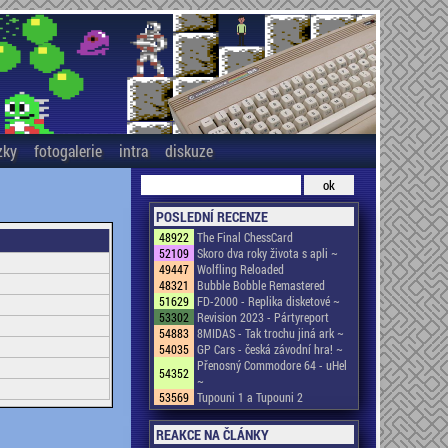
zky
fotogalerie
intra
diskuze
POSLEDNÍ RECENZE
48922
The Final ChessCard
52109
Skoro dva roky života s apli ~
49447
Wolfling Reloaded
48321
Bubble Bobble Remastered
51629
FD-2000 - Replika disketové ~
53302
Revision 2023 - Pártyreport
54883
8MIDAS - Tak trochu jiná ark ~
54035
GP Cars - česká závodní hra! ~
Přenosný Commodore 64 - uHel
54352
~
53569
Tupouni 1 a Tupouni 2
REAKCE NA ČLÁNKY