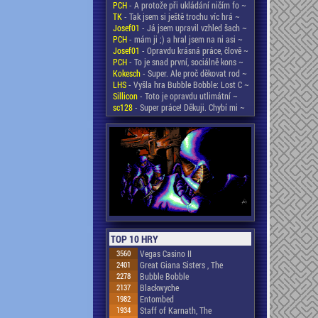
PCH
- A protože při ukládání ničím fo ~
TK
- Tak jsem si ještě trochu víc hrá ~
Josef01
- Já jsem upravil vzhled šach ~
PCH
- mám ji ;) a hral jsem na ni asi ~
Josef01
- Opravdu krásná práce, člově ~
PCH
- To je snad první, sociálně kons ~
Kokesch
- Super. Ale proč děkovat rod ~
LHS
- Vyšla hra Bubble Bobble: Lost C ~
Sillicon
- Toto je opravdu utlimátní ~
sc128
- Super práce! Děkuji. Chybí mi ~
TOP 10 HRY
3560
Vegas Casino II
2401
Great Giana Sisters , The
2278
Bubble Bobble
2137
Blackwyche
1982
Entombed
1934
Staff of Karnath, The