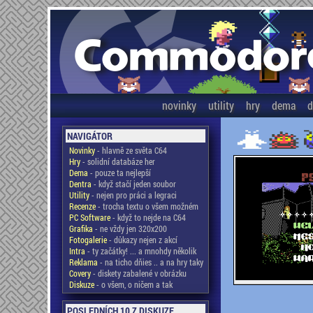
novinky
utility
hry
dema
d
NAVIGÁTOR
Novinky
- hlavně ze světa C64
Hry
- solidní databáze her
Dema
- pouze ta nejlepší
Dentra
- když stačí jeden soubor
Utility
- nejen pro práci a legraci
Recenze
- trocha textu o všem možném
PC Software
- když to nejde na C64
Grafika
- ne vždy jen 320x200
Fotogalerie
- důkazy nejen z akcí
Intra
- ty začátky! ... a mnohdy několik
Reklama
- na ticho dňies .. a na hry taky
Covery
- diskety zabalené v obrázku
Diskuze
- o všem, o ničem a tak
POSLEDNÍCH 10 Z DISKUZE