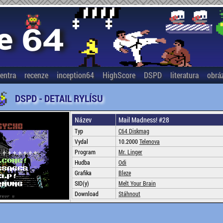
entra
recenze
inception64
HighScore
DSPD
literatura
obrá
DSPD - DETAIL RYLÍSU
Název
Mail Madness! #28
Typ
C64 Diskmag
Vydal
10.2000
Telenova
Program
Mr. Linger
Hudba
Odi
Grafika
Bleze
SID(y)
Melt Your Brain
Download
Stáhnout