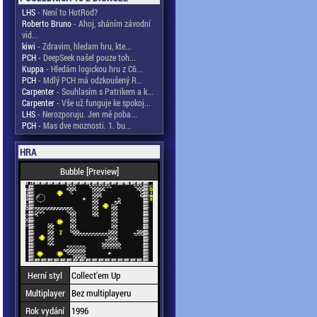
LHS
- Není to HotRod?
Roberto Bruno
- Ahoj, sháním závodní
vid...
kiwi
- Zdravim, hledam hru, kte...
PCH
- DeepSeek našel pouze toh...
Kuppa
- Hledám logickou hru z C6...
PCH
- Mdlý PCH má odzkoušený R...
Carpenter
- Souhlasím s Patrikem a k...
Carpenter
- Vše už funguje ke spokoj...
LHS
- Nerozporuju. Jen mě poba...
PCH
- Mas dve moznosti. 1. bu...
HRA
Bubble [Preview]
Herní styl
Collect'em Up
Multiplayer
Bez multiplayeru
Rok vydání
1996