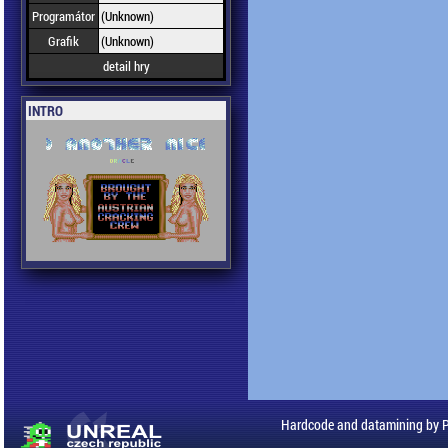
Programátor
(Unknown)
Grafik
(Unknown)
detail hry
INTRO
Hardcode and datamining by 