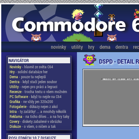
novinky
utility
hry
dema
dentra
re
DSPD - DETAIL 
NAVIGÁTOR
Novinky
- hlavně ze světa C64
Hry
- solidní databáze her
Dema
- pouze ta nejlepší
Dentra
- když stačí jeden soubor
Utility
- nejen pro práci a legraci
Recenze
- trocha textu o všem možném
PC Software
- když to nejde na C64
Grafika
- ne vždy jen 320x200
Fotogalerie
- důkazy nejen z akcí
Intra
- ty začátky! ... a mnohdy několik
Reklama
- na ticho dňies .. a na hry taky
Covery
- diskety zabalené v obrázku
Diskuze
- o všem, o ničem a tak
POSLEDNÍCH 10 Z DISKUZE