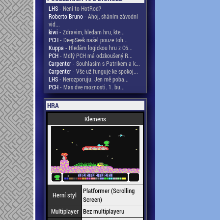
LHS
- Není to HotRod?
Roberto Bruno
- Ahoj, sháním závodní
vid...
kiwi
- Zdravim, hledam hru, kte...
PCH
- DeepSeek našel pouze toh...
Kuppa
- Hledám logickou hru z C6...
PCH
- Mdlý PCH má odzkoušený R...
Carpenter
- Souhlasím s Patrikem a k...
Carpenter
- Vše už funguje ke spokoj...
LHS
- Nerozporuju. Jen mě poba...
PCH
- Mas dve moznosti. 1. bu...
HRA
Klemens
Platformer (Scrolling
Herní styl
Screen)
Multiplayer
Bez multiplayeru