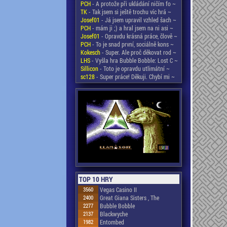
PCH
- A protože při ukládání ničím fo ~
TK
- Tak jsem si ještě trochu víc hrá ~
Josef01
- Já jsem upravil vzhled šach ~
PCH
- mám ji ;) a hral jsem na ni asi ~
Josef01
- Opravdu krásná práce, člově ~
PCH
- To je snad první, sociálně kons ~
Kokesch
- Super. Ale proč děkovat rod ~
LHS
- Vyšla hra Bubble Bobble: Lost C ~
Sillicon
- Toto je opravdu utlimátní ~
sc128
- Super práce! Děkuji. Chybí mi ~
TOP 10 HRY
3560
Vegas Casino II
2400
Great Giana Sisters , The
2277
Bubble Bobble
2137
Blackwyche
1982
Entombed