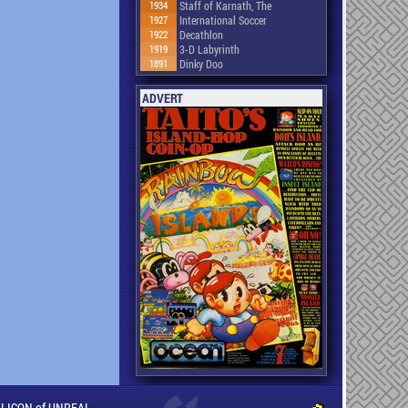
1934
Staff of Karnath, The
1927
International Soccer
1922
Decathlon
1919
3-D Labyrinth
1891
Dinky Doo
ADVERT
ILLICON of UNREAL