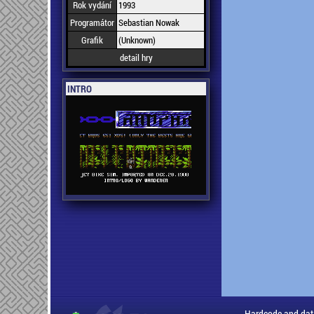
Rok vydání
1993
Programátor
Sebastian Nowak
Grafik
(Unknown)
detail hry
INTRO
Hardcode and dat