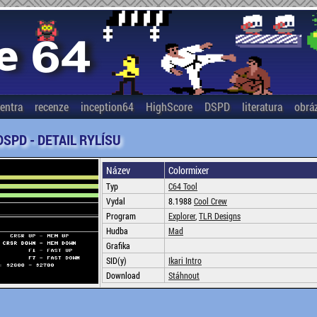
entra
recenze
inception64
HighScore
DSPD
literatura
obrá
DSPD - DETAIL RYLÍSU
Název
Colormixer
Typ
C64 Tool
Vydal
8.1988
Cool Crew
Program
Explorer
,
TLR Designs
Hudba
Mad
Grafika
SID(y)
Ikari Intro
Download
Stáhnout