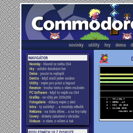
novinky
utility
hry
dema
d
NAVIGÁTOR
Novinky
- hlavně ze světa C64
Hry
- solidní databáze her
Dema
- pouze ta nejlepší
Dentra
- když stačí jeden soubor
Utility
- nejen pro práci a legraci
Recenze
- trocha textu o všem možném
PC Software
- když to nejde na C64
Grafika
- ne vždy jen 320x200
Fotogalerie
- důkazy nejen z akcí
Intra
- ty začátky! ... a mnohdy několik
Reklama
- na ticho dňies .. a na hry taky
Covery
- diskety zabalené v obrázku
Diskuze
- o všem, o ničem a tak
POSLEDNÍCH 10 Z DISKUZE