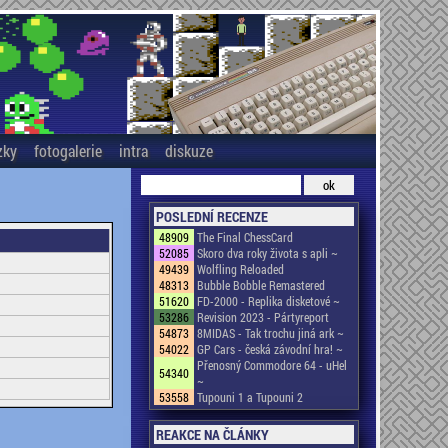
zky
fotogalerie
intra
diskuze
POSLEDNÍ RECENZE
48909
The Final ChessCard
52085
Skoro dva roky života s apli ~
49439
Wolfling Reloaded
48313
Bubble Bobble Remastered
51620
FD-2000 - Replika disketové ~
53286
Revision 2023 - Pártyreport
54873
8MIDAS - Tak trochu jiná ark ~
54022
GP Cars - česká závodní hra! ~
Přenosný Commodore 64 - uHel
54340
~
53558
Tupouni 1 a Tupouni 2
REAKCE NA ČLÁNKY