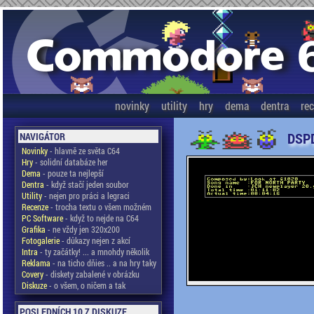
novinky
utility
hry
dema
dentra
re
DSPD
NAVIGÁTOR
Novinky
- hlavně ze světa C64
Hry
- solidní databáze her
Dema
- pouze ta nejlepší
Dentra
- když stačí jeden soubor
Utility
- nejen pro práci a legraci
Recenze
- trocha textu o všem možném
PC Software
- když to nejde na C64
Grafika
- ne vždy jen 320x200
Fotogalerie
- důkazy nejen z akcí
Intra
- ty začátky! ... a mnohdy několik
Reklama
- na ticho dňies .. a na hry taky
Covery
- diskety zabalené v obrázku
Diskuze
- o všem, o ničem a tak
POSLEDNÍCH 10 Z DISKUZE