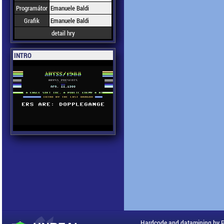
Programátor
Emanuele Baldi
Grafik
Emanuele Baldi
detail hry
INTRO
Hardcode and datamining by 