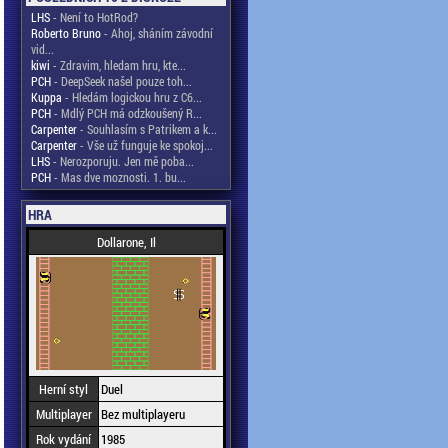
LHS
- Není to HotRod?
Roberto Bruno
- Ahoj, sháním závodní
vid...
kiwi
- Zdravim, hledam hru, kte...
PCH
- DeepSeek našel pouze toh...
Kuppa
- Hledám logickou hru z C6...
PCH
- Mdlý PCH má odzkoušený R...
Carpenter
- Souhlasím s Patrikem a k...
Carpenter
- Vše už funguje ke spokoj...
LHS
- Nerozporuju. Jen mě poba...
PCH
- Mas dve moznosti. 1. bu...
HRA
Dollarone, Il
Herní styl
Duel
Multiplayer
Bez multiplayeru
Rok vydání
1985