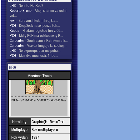
LHS
- Není to HotRod?
Roberto Bruno
- Ahoj, sháním závodní
vid...
kiwi
- Zdravim, hledam hru, kte...
PCH
- DeepSeek našel pouze toh...
Kuppa
- Hledám logickou hru z C6...
PCH
- Mdlý PCH má odzkoušený R...
Carpenter
- Souhlasím s Patrikem a k...
Carpenter
- Vše už funguje ke spokoj...
LHS
- Nerozporuju. Jen mě poba...
PCH
- Mas dve moznosti. 1. bu...
HRA
Missione Twain
Herní styl
Graphic(Hi-Res)/Text
Multiplayer
Bez multiplayeru
Rok vydání
1987