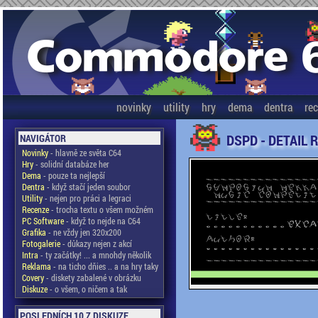
novinky
utility
hry
dema
dentra
re
DSPD - DETAIL 
NAVIGÁTOR
Novinky
- hlavně ze světa C64
Hry
- solidní databáze her
Dema
- pouze ta nejlepší
Dentra
- když stačí jeden soubor
Utility
- nejen pro práci a legraci
Recenze
- trocha textu o všem možném
PC Software
- když to nejde na C64
Grafika
- ne vždy jen 320x200
Fotogalerie
- důkazy nejen z akcí
Intra
- ty začátky! ... a mnohdy několik
Reklama
- na ticho dňies .. a na hry taky
Covery
- diskety zabalené v obrázku
Diskuze
- o všem, o ničem a tak
POSLEDNÍCH 10 Z DISKUZE