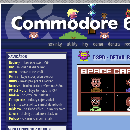
novinky
utility
hry
dema
dentra
re
DSPD - DETAIL 
NAVIGÁTOR
Novinky
- hlavně ze světa C64
Hry
- solidní databáze her
Dema
- pouze ta nejlepší
Dentra
- když stačí jeden soubor
Utility
- nejen pro práci a legraci
Recenze
- trocha textu o všem možném
PC Software
- když to nejde na C64
Grafika
- ne vždy jen 320x200
Fotogalerie
- důkazy nejen z akcí
Intra
- ty začátky! ... a mnohdy několik
Reklama
- na ticho dňies .. a na hry taky
Covery
- diskety zabalené v obrázku
Diskuze
- o všem, o ničem a tak
POSLEDNÍCH 10 Z DISKUZE