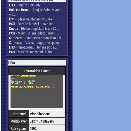
LHS
- Není to HotRod?
Roberto Bruno
- Ahoj, sháním závodní
vid...
kiwi
- Zdravim, hledam hru, kte...
PCH
- DeepSeek našel pouze toh...
Kuppa
- Hledám logickou hru z C6...
PCH
- Mdlý PCH má odzkoušený R...
Carpenter
- Souhlasím s Patrikem a k...
Carpenter
- Vše už funguje ke spokoj...
LHS
- Nerozporuju. Jen mě poba...
PCH
- Mas dve moznosti. 1. bu...
HRA
Pyramiden-Bauer
Herní styl
Miscellaneous
Multiplayer
Bez multiplayeru
Rok vydání
9992