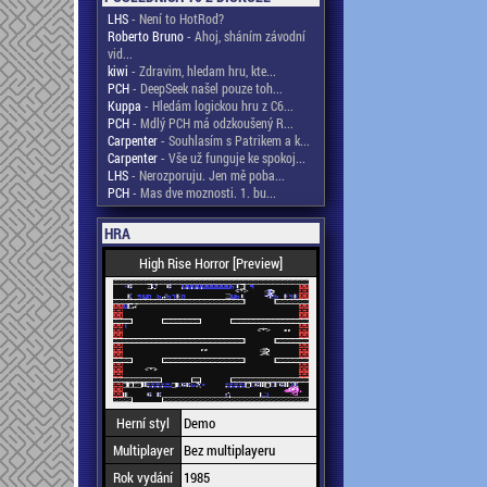
LHS
- Není to HotRod?
Roberto Bruno
- Ahoj, sháním závodní
vid...
kiwi
- Zdravim, hledam hru, kte...
PCH
- DeepSeek našel pouze toh...
Kuppa
- Hledám logickou hru z C6...
PCH
- Mdlý PCH má odzkoušený R...
Carpenter
- Souhlasím s Patrikem a k...
Carpenter
- Vše už funguje ke spokoj...
LHS
- Nerozporuju. Jen mě poba...
PCH
- Mas dve moznosti. 1. bu...
HRA
High Rise Horror [Preview]
Herní styl
Demo
Multiplayer
Bez multiplayeru
Rok vydání
1985