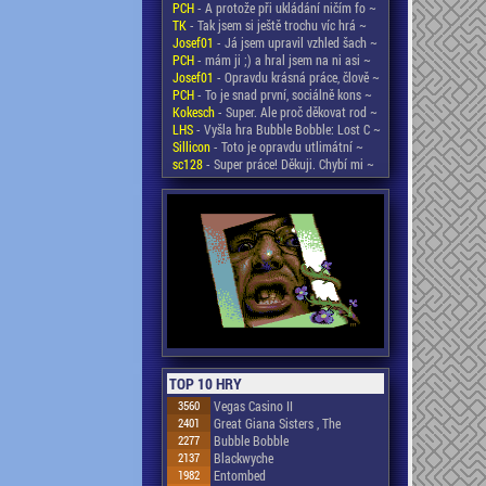
PCH
- A protože při ukládání ničím fo ~
TK
- Tak jsem si ještě trochu víc hrá ~
Josef01
- Já jsem upravil vzhled šach ~
PCH
- mám ji ;) a hral jsem na ni asi ~
Josef01
- Opravdu krásná práce, člově ~
PCH
- To je snad první, sociálně kons ~
Kokesch
- Super. Ale proč děkovat rod ~
LHS
- Vyšla hra Bubble Bobble: Lost C ~
Sillicon
- Toto je opravdu utlimátní ~
sc128
- Super práce! Děkuji. Chybí mi ~
TOP 10 HRY
3560
Vegas Casino II
2401
Great Giana Sisters , The
2277
Bubble Bobble
2137
Blackwyche
1982
Entombed