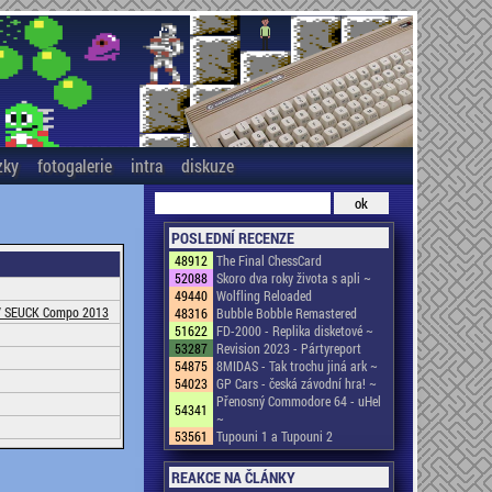
zky
fotogalerie
intra
diskuze
POSLEDNÍ RECENZE
48912
The Final ChessCard
52088
Skoro dva roky života s apli ~
49440
Wolfling Reloaded
/
SEUCK Compo 2013
48316
Bubble Bobble Remastered
51622
FD-2000 - Replika disketové ~
53287
Revision 2023 - Pártyreport
54875
8MIDAS - Tak trochu jiná ark ~
54023
GP Cars - česká závodní hra! ~
Přenosný Commodore 64 - uHel
54341
~
53561
Tupouni 1 a Tupouni 2
REAKCE NA ČLÁNKY