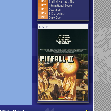
1934
Staff of Karnath, The
1927
International Soccer
1922
Decathlon
1919
3-D Labyrinth
1891
Dinky Doo
ADVERT