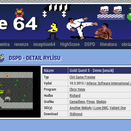
entra
recenze
inception64
HighScore
DSPD
literatura
obrá
DSPD - DETAIL RYLÍSU
Název
Gold Quest 5 - Demo [seuck]
Typ
C64 Game Preview
Vydal
10.3.2013 /
Inferior Software International 
Program
Chris Yates
Hudba
Richard
Grafika
Camailleon
,
Pingo
,
Sledgie
SID(y)
Another Melody
,
I Love DMC
,
Valient One
Download
Stáhnout