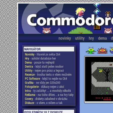
novinky
utility
hry
dema
d
NAVIGÁTOR
Novinky
- hlavně ze světa C64
Hry
- solidní databáze her
Dema
- pouze ta nejlepší
Dentra
- když stačí jeden soubor
Utility
- nejen pro práci a legraci
Recenze
- trocha textu o všem možném
PC Software
- když to nejde na C64
Grafika
- ne vždy jen 320x200
Fotogalerie
- důkazy nejen z akcí
Intra
- ty začátky! ... a mnohdy několik
Reklama
- na ticho dňies .. a na hry taky
Covery
- diskety zabalené v obrázku
Diskuze
- o všem, o ničem a tak
POSLEDNÍCH 10 Z DISKUZE