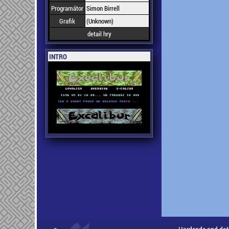
Programátor
Simon Birrell
Grafik
(Unknown)
detail hry
INTRO