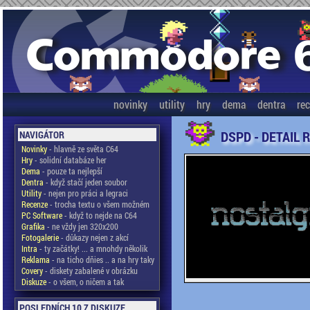
novinky
utility
hry
dema
dentra
re
DSPD - DETAIL 
NAVIGÁTOR
Novinky
- hlavně ze světa C64
Hry
- solidní databáze her
Dema
- pouze ta nejlepší
Dentra
- když stačí jeden soubor
Utility
- nejen pro práci a legraci
Recenze
- trocha textu o všem možném
PC Software
- když to nejde na C64
Grafika
- ne vždy jen 320x200
Fotogalerie
- důkazy nejen z akcí
Intra
- ty začátky! ... a mnohdy několik
Reklama
- na ticho dňies .. a na hry taky
Covery
- diskety zabalené v obrázku
Diskuze
- o všem, o ničem a tak
POSLEDNÍCH 10 Z DISKUZE