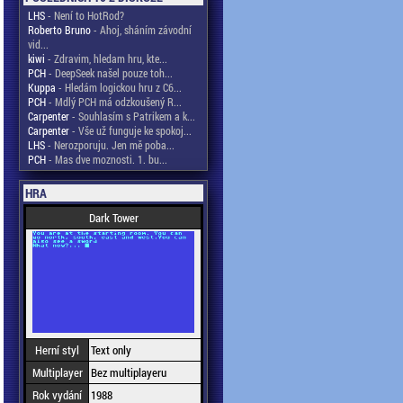
LHS
- Není to HotRod?
Roberto Bruno
- Ahoj, sháním závodní
vid...
kiwi
- Zdravim, hledam hru, kte...
PCH
- DeepSeek našel pouze toh...
Kuppa
- Hledám logickou hru z C6...
PCH
- Mdlý PCH má odzkoušený R...
Carpenter
- Souhlasím s Patrikem a k...
Carpenter
- Vše už funguje ke spokoj...
LHS
- Nerozporuju. Jen mě poba...
PCH
- Mas dve moznosti. 1. bu...
HRA
Dark Tower
Herní styl
Text only
Multiplayer
Bez multiplayeru
Rok vydání
1988