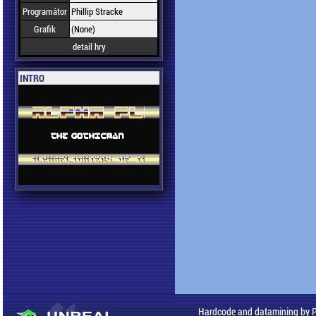
Programátor
Phillip Stracke
Grafik
(None)
detail hry
INTRO
Hardcode and datamining by 