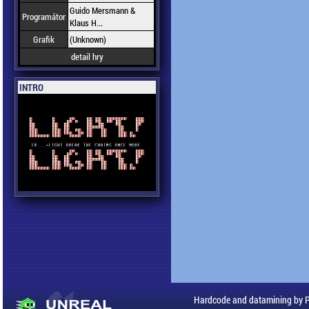
Guido Mersmann &
Programátor
Klaus H...
Grafik
(Unknown)
detail hry
INTRO
Hardcode and datamining by 