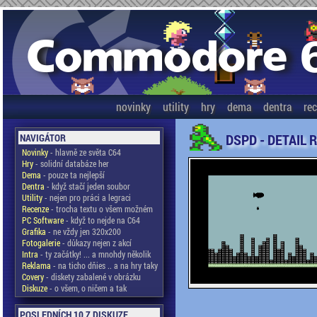
novinky
utility
hry
dema
dentra
re
DSPD - DETAIL 
NAVIGÁTOR
Novinky
- hlavně ze světa C64
Hry
- solidní databáze her
Dema
- pouze ta nejlepší
Dentra
- když stačí jeden soubor
Utility
- nejen pro práci a legraci
Recenze
- trocha textu o všem možném
PC Software
- když to nejde na C64
Grafika
- ne vždy jen 320x200
Fotogalerie
- důkazy nejen z akcí
Intra
- ty začátky! ... a mnohdy několik
Reklama
- na ticho dňies .. a na hry taky
Covery
- diskety zabalené v obrázku
Diskuze
- o všem, o ničem a tak
POSLEDNÍCH 10 Z DISKUZE