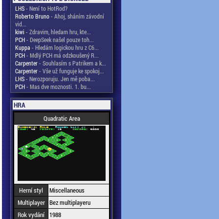
LHS
- Není to HotRod?
Roberto Bruno
- Ahoj, sháním závodní
vid...
kiwi
- Zdravim, hledam hru, kte...
PCH
- DeepSeek našel pouze toh...
Kuppa
- Hledám logickou hru z C6...
PCH
- Mdlý PCH má odzkoušený R...
Carpenter
- Souhlasím s Patrikem a k...
Carpenter
- Vše už funguje ke spokoj...
LHS
- Nerozporuju. Jen mě poba...
PCH
- Mas dve moznosti. 1. bu...
HRA
Quadratic Area
Herní styl
Miscellaneous
Multiplayer
Bez multiplayeru
Rok vydání
1988