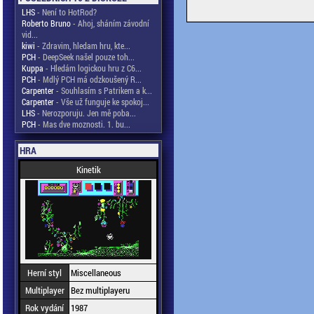
LHS
- Není to HotRod?
Roberto Bruno
- Ahoj, sháním závodní
vid...
kiwi
- Zdravim, hledam hru, kte...
PCH
- DeepSeek našel pouze toh...
Kuppa
- Hledám logickou hru z C6...
PCH
- Mdlý PCH má odzkoušený R...
Carpenter
- Souhlasím s Patrikem a k...
Carpenter
- Vše už funguje ke spokoj...
LHS
- Nerozporuju. Jen mě poba...
PCH
- Mas dve moznosti. 1. bu...
HRA
Kinetik
Herní styl
Miscellaneous
Multiplayer
Bez multiplayeru
Rok vydání
1987