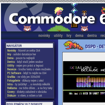
novinky
utility
hry
dema
dentra
re
DSPD - DE
NAVIGÁTOR
Novinky
- hlavně ze světa C64
Hry
- solidní databáze her
Dema
- pouze ta nejlepší
Dentra
- když stačí jeden soubor
Utility
- nejen pro práci a legraci
Recenze
- trocha textu o všem možném
PC Software
- když to nejde na C64
Grafika
- ne vždy jen 320x200
Fotogalerie
- důkazy nejen z akcí
Intra
- ty začátky! ... a mnohdy několik
Reklama
- na ticho dňies .. a na hry taky
Covery
- diskety zabalené v obrázku
Diskuze
- o všem, o ničem a tak
POSLEDNÍCH 10 Z DISKUZE