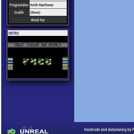
Programátor
Keith Matthews
Grafik
(None)
detail hry
INTRO
Hardcode and datamining by 