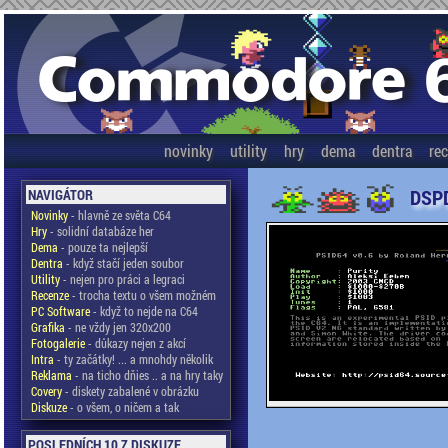
novinky
utility
hry
dema
dentra
re
DSPD
NAVIGÁTOR
Novinky
- hlavně ze světa C64
Hry
- solidní databáze her
Dema
- pouze ta nejlepší
Dentra
- když stačí jeden soubor
Utility
- nejen pro práci a legraci
Recenze
- trocha textu o všem možném
PC Software
- když to nejde na C64
Grafika
- ne vždy jen 320x200
Fotogalerie
- důkazy nejen z akcí
Intra
- ty začátky! ... a mnohdy několik
Reklama
- na ticho dňies .. a na hry taky
Covery
- diskety zabalené v obrázku
Diskuze
- o všem, o ničem a tak
POSLEDNÍCH 10 Z DISKUZE