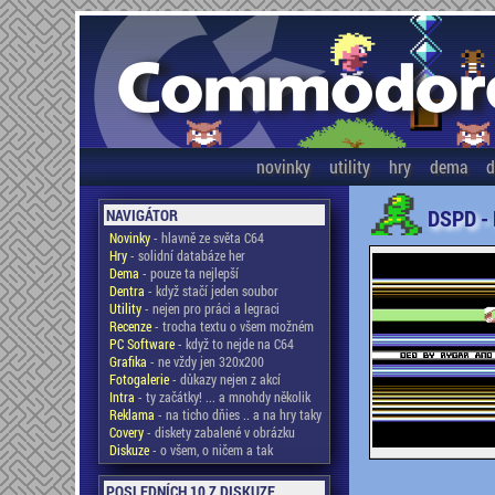
novinky
utility
hry
dema
d
DSPD -
NAVIGÁTOR
Novinky
- hlavně ze světa C64
Hry
- solidní databáze her
Dema
- pouze ta nejlepší
Dentra
- když stačí jeden soubor
Utility
- nejen pro práci a legraci
Recenze
- trocha textu o všem možném
PC Software
- když to nejde na C64
Grafika
- ne vždy jen 320x200
Fotogalerie
- důkazy nejen z akcí
Intra
- ty začátky! ... a mnohdy několik
Reklama
- na ticho dňies .. a na hry taky
Covery
- diskety zabalené v obrázku
Diskuze
- o všem, o ničem a tak
POSLEDNÍCH 10 Z DISKUZE