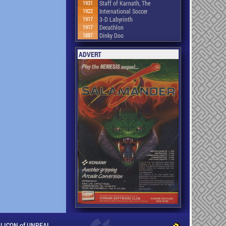
1931
Staff of Karnath, The
1922
International Soccer
1917
3-D Labyrinth
1917
Decathlon
1887
Dinky Doo
ADVERT
ILLICON of UNREAL