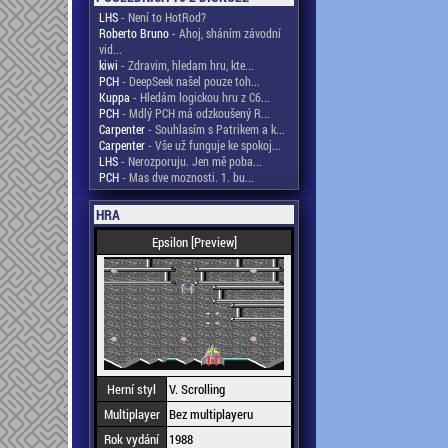
LHS
- Není to HotRod?
Roberto Bruno
- Ahoj, sháním závodní
vid...
kiwi
- Zdravim, hledam hru, kte...
PCH
- DeepSeek našel pouze toh...
Kuppa
- Hledám logickou hru z C6...
PCH
- Mdlý PCH má odzkoušený R...
Carpenter
- Souhlasím s Patrikem a k...
Carpenter
- Vše už funguje ke spokoj...
LHS
- Nerozporuju. Jen mě poba...
PCH
- Mas dve moznosti. 1. bu...
HRA
Epsilon [Preview]
Herní styl
V. Scrolling
Multiplayer
Bez multiplayeru
Rok vydání
1988