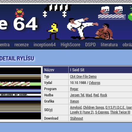
entra
recenze
inception64
HighScore
DSPD
literatura
obrá
 DETAIL RYLÍSU
Název
I Said Sit
Typ
C64 One-File Demo
Vydal
10.10.1988 /
Cyborgs
Program
Rygar
Hudba
Jeroen Tel
,
Mad
,
Red
,
Rock
Grafika
Xenon
Amyloid
,
Children Songs
,
D.Y.S.P.I.D.C.E. (par
SID(y)
Lovely II (tune 2)
,
S-Express
,
Think Twice III
Download
Stáhnout