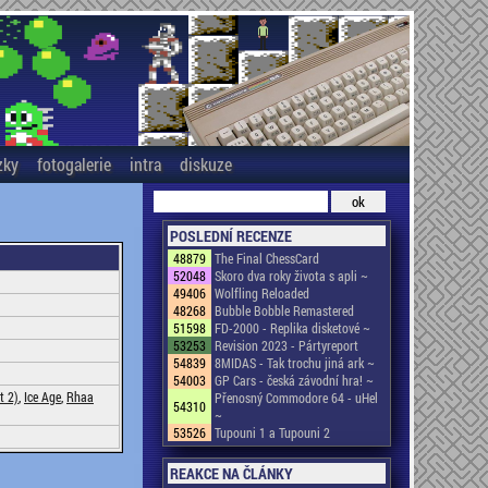
zky
fotogalerie
intra
diskuze
POSLEDNÍ RECENZE
48879
The Final ChessCard
52048
Skoro dva roky života s apli ~
49406
Wolfling Reloaded
48268
Bubble Bobble Remastered
51598
FD-2000 - Replika disketové ~
53253
Revision 2023 - Pártyreport
54839
8MIDAS - Tak trochu jiná ark ~
54003
GP Cars - česká závodní hra! ~
t 2)
,
Ice Age
,
Rhaa
Přenosný Commodore 64 - uHel
54310
~
53526
Tupouni 1 a Tupouni 2
REAKCE NA ČLÁNKY