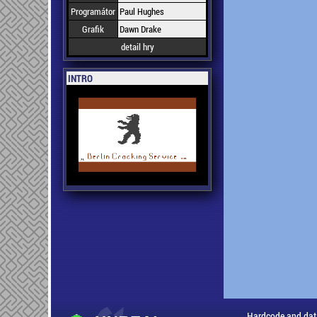
Programátor
Paul Hughes
Grafik
Dawn Drake
detail hry
INTRO
Hardcode and dat