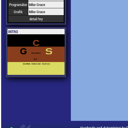
Programátor
Mike Grace
Grafik
Mike Grace
detail hry
INTRO
Hardcode and datamining by 