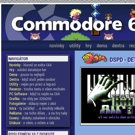
novinky
utility
hry
dema
dentra
re
DSPD - DE
NAVIGÁTOR
Novinky
- hlavně ze světa C64
Hry
- solidní databáze her
Dema
- pouze ta nejlepší
Dentra
- když stačí jeden soubor
Utility
- nejen pro práci a legraci
Recenze
- trocha textu o všem možném
PC Software
- když to nejde na C64
Grafika
- ne vždy jen 320x200
Fotogalerie
- důkazy nejen z akcí
Intra
- ty začátky! ... a mnohdy několik
Reklama
- na ticho dňies .. a na hry taky
Covery
- diskety zabalené v obrázku
Diskuze
- o všem, o ničem a tak
POSLEDNÍCH 10 Z DISKUZE