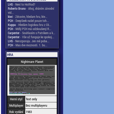
LHS
- Není to HotRod?
Roberto Bruno
- Ahoj, sháním závodní
vid...
kiwi
- Zdravim, hledam hru, kte...
PCH
- DeepSeek našel pouze toh...
Kuppa
- Hledám logickou hru z C6...
PCH
- Mdlý PCH má odzkoušený R...
Carpenter
- Souhlasím s Patrikem a k...
Carpenter
- Vše už funguje ke spokoj...
LHS
- Nerozporuju. Jen mě poba...
PCH
- Mas dve moznosti. 1. bu...
HRA
Nightmare Planet
Herní styl
Text only
Multiplayer
Bez multiplayeru
Rok vydání
1983