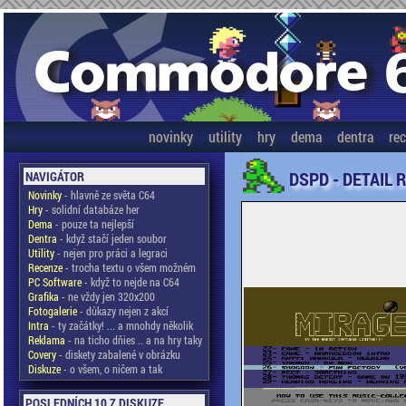
novinky
utility
hry
dema
dentra
re
DSPD - DETAIL 
NAVIGÁTOR
Novinky
- hlavně ze světa C64
Hry
- solidní databáze her
Dema
- pouze ta nejlepší
Dentra
- když stačí jeden soubor
Utility
- nejen pro práci a legraci
Recenze
- trocha textu o všem možném
PC Software
- když to nejde na C64
Grafika
- ne vždy jen 320x200
Fotogalerie
- důkazy nejen z akcí
Intra
- ty začátky! ... a mnohdy několik
Reklama
- na ticho dňies .. a na hry taky
Covery
- diskety zabalené v obrázku
Diskuze
- o všem, o ničem a tak
POSLEDNÍCH 10 Z DISKUZE