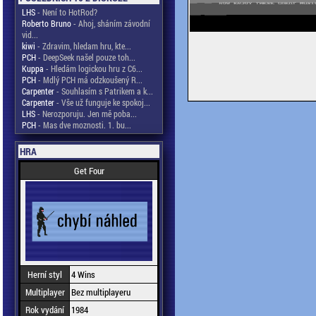
LHS
- Není to HotRod?
Roberto Bruno
- Ahoj, sháním závodní
vid...
kiwi
- Zdravim, hledam hru, kte...
PCH
- DeepSeek našel pouze toh...
Kuppa
- Hledám logickou hru z C6...
PCH
- Mdlý PCH má odzkoušený R...
Carpenter
- Souhlasím s Patrikem a k...
Carpenter
- Vše už funguje ke spokoj...
LHS
- Nerozporuju. Jen mě poba...
PCH
- Mas dve moznosti. 1. bu...
HRA
Get Four
Herní styl
4 Wins
Multiplayer
Bez multiplayeru
Rok vydání
1984