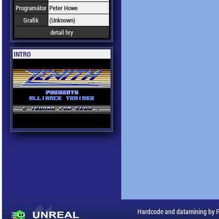
Programátor
Peter Howe
Grafik
(Unknown)
detail hry
INTRO
Hardcode and datamining by 