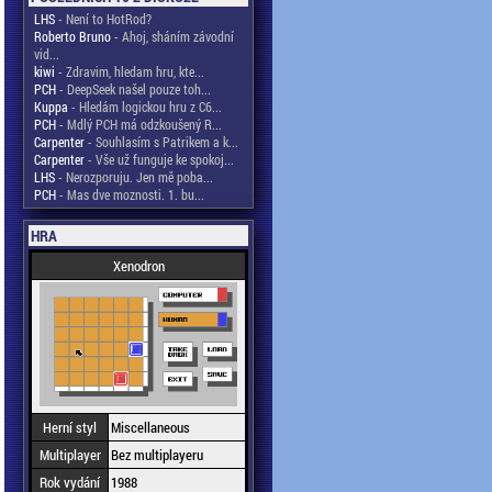
LHS
- Není to HotRod?
Roberto Bruno
- Ahoj, sháním závodní
vid...
kiwi
- Zdravim, hledam hru, kte...
PCH
- DeepSeek našel pouze toh...
Kuppa
- Hledám logickou hru z C6...
PCH
- Mdlý PCH má odzkoušený R...
Carpenter
- Souhlasím s Patrikem a k...
Carpenter
- Vše už funguje ke spokoj...
LHS
- Nerozporuju. Jen mě poba...
PCH
- Mas dve moznosti. 1. bu...
HRA
Xenodron
Herní styl
Miscellaneous
Multiplayer
Bez multiplayeru
Rok vydání
1988