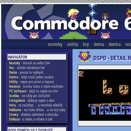
novinky
utility
hry
dema
dentra
re
DSPD - DETAIL 
NAVIGÁTOR
Novinky
- hlavně ze světa C64
Hry
- solidní databáze her
Dema
- pouze ta nejlepší
Dentra
- když stačí jeden soubor
Utility
- nejen pro práci a legraci
Recenze
- trocha textu o všem možném
PC Software
- když to nejde na C64
Grafika
- ne vždy jen 320x200
Fotogalerie
- důkazy nejen z akcí
Intra
- ty začátky! ... a mnohdy několik
Reklama
- na ticho dňies .. a na hry taky
Covery
- diskety zabalené v obrázku
Diskuze
- o všem, o ničem a tak
POSLEDNÍCH 10 Z DISKUZE