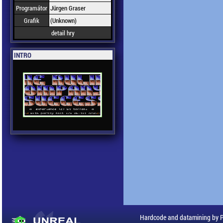
Programátor
Jürgen Graser
Grafik
(Unknown)
detail hry
INTRO
Hardcode and datamining by 