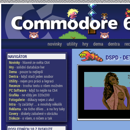
novinky
utility
hry
dema
dentra
re
DSPD - DE
NAVIGÁTOR
Novinky
- hlavně ze světa C64
Hry
- solidní databáze her
Dema
- pouze ta nejlepší
Dentra
- když stačí jeden soubor
Utility
- nejen pro práci a legraci
Recenze
- trocha textu o všem možném
PC Software
- když to nejde na C64
Grafika
- ne vždy jen 320x200
Fotogalerie
- důkazy nejen z akcí
Intra
- ty začátky! ... a mnohdy několik
Reklama
- na ticho dňies .. a na hry taky
Covery
- diskety zabalené v obrázku
Diskuze
- o všem, o ničem a tak
POSLEDNÍCH 10 Z DISKUZE