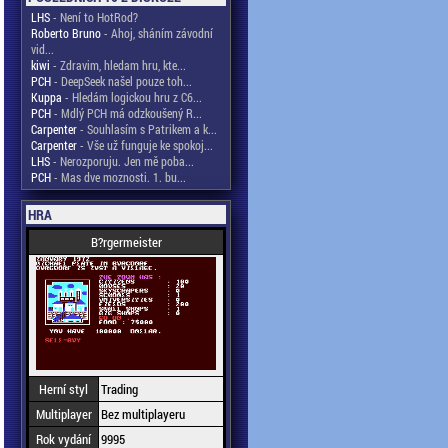
LHS
- Není to HotRod?
Roberto Bruno
- Ahoj, sháním závodní
vid...
kiwi
- Zdravim, hledam hru, kte...
PCH
- DeepSeek našel pouze toh...
Kuppa
- Hledám logickou hru z C6...
PCH
- Mdlý PCH má odzkoušený R...
Carpenter
- Souhlasím s Patrikem a k...
Carpenter
- Vše už funguje ke spokoj...
LHS
- Nerozporuju. Jen mě poba...
PCH
- Mas dve moznosti. 1. bu...
HRA
B?rgermeister
Herní styl
Trading
Multiplayer
Bez multiplayeru
Rok vydání
9995