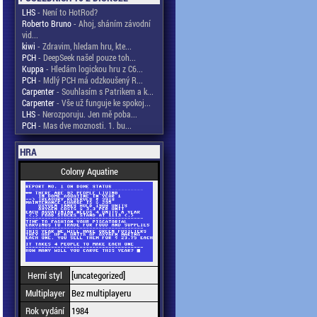
LHS
- Není to HotRod?
Roberto Bruno
- Ahoj, sháním závodní
vid...
kiwi
- Zdravim, hledam hru, kte...
PCH
- DeepSeek našel pouze toh...
Kuppa
- Hledám logickou hru z C6...
PCH
- Mdlý PCH má odzkoušený R...
Carpenter
- Souhlasím s Patrikem a k...
Carpenter
- Vše už funguje ke spokoj...
LHS
- Nerozporuju. Jen mě poba...
PCH
- Mas dve moznosti. 1. bu...
HRA
Colony Aquatine
Herní styl
[uncategorized]
Multiplayer
Bez multiplayeru
Rok vydání
1984