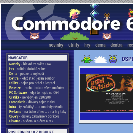
novinky
utility
hry
dema
dentra
re
DSPD
NAVIGÁTOR
Novinky
- hlavně ze světa C64
Hry
- solidní databáze her
Dema
- pouze ta nejlepší
Dentra
- když stačí jeden soubor
Utility
- nejen pro práci a legraci
Recenze
- trocha textu o všem možném
PC Software
- když to nejde na C64
Grafika
- ne vždy jen 320x200
Fotogalerie
- důkazy nejen z akcí
Intra
- ty začátky! ... a mnohdy několik
Reklama
- na ticho dňies .. a na hry taky
Covery
- diskety zabalené v obrázku
Diskuze
- o všem, o ničem a tak
POSLEDNÍCH 10 Z DISKUZE