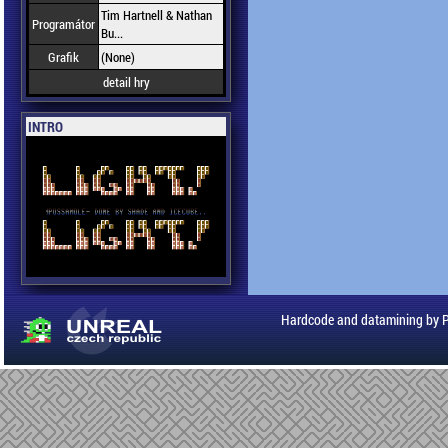
Tim Hartnell & Nathan
Programátor
Bu...
Grafik
(None)
detail hry
INTRO
Hardcode and datamining by 