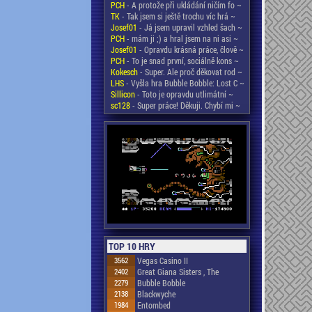
PCH
- A protože při ukládání ničím fo ~
TK
- Tak jsem si ještě trochu víc hrá ~
Josef01
- Já jsem upravil vzhled šach ~
PCH
- mám ji ;) a hral jsem na ni asi ~
Josef01
- Opravdu krásná práce, člově ~
PCH
- To je snad první, sociálně kons ~
Kokesch
- Super. Ale proč děkovat rod ~
LHS
- Vyšla hra Bubble Bobble: Lost C ~
Sillicon
- Toto je opravdu utlimátní ~
sc128
- Super práce! Děkuji. Chybí mi ~
TOP 10 HRY
3562
Vegas Casino II
2402
Great Giana Sisters , The
2279
Bubble Bobble
2138
Blackwyche
1984
Entombed