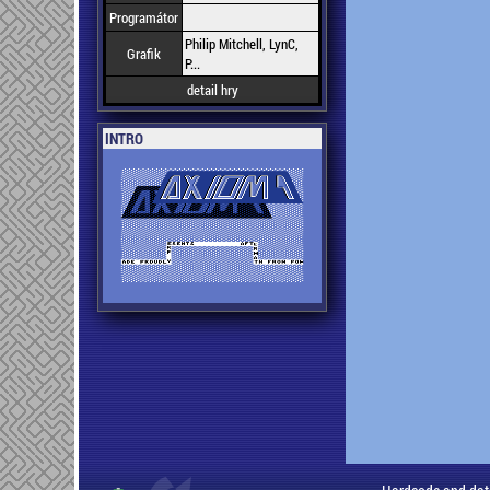
Programátor
Philip Mitchell, LynC,
Grafik
P...
detail hry
INTRO