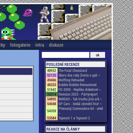
zky
fotogalerie
intra
diskuze
POSLEDNÍ RECENZE
48932
The Final ChessCard
52125
Skoro dva roky života s apli ~
49466
Wolfling Reloaded
48333
Bubble Bobble Remastered
51642
FD-2000 - Replika disketové ~
53314
Revision 2023 - Pártyreport
54895
8MIDAS - Tak trochu jiná ark ~
54048
GP Cars - česká závodní hra! ~
Přenosný Commodore 64 - uHel
54359
~
53584
Tupouni 1 a Tupouni 2
REAKCE NA ČLÁNKY