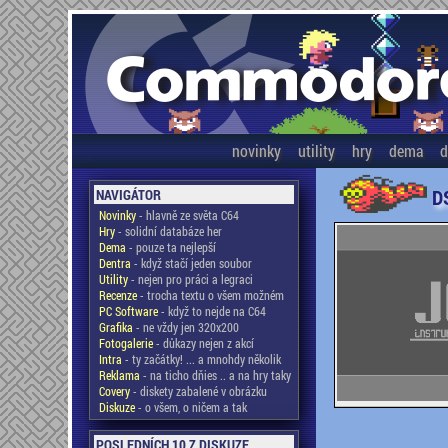
novinky
utility
hry
dema
d
D
NAVIGÁTOR
Novinky
- hlavně ze světa C64
Hry
- solidní databáze her
Dema
- pouze ta nejlepší
Dentra
- když stačí jeden soubor
Utility
- nejen pro práci a legraci
Recenze
- trocha textu o všem možném
PC Software
- když to nejde na C64
Grafika
- ne vždy jen 320x200
Fotogalerie
- důkazy nejen z akcí
Intra
- ty začátky! ... a mnohdy několik
Reklama
- na ticho dňies .. a na hry taky
Covery
- diskety zabalené v obrázku
Diskuze
- o všem, o ničem a tak
POSLEDNÍCH 10 Z DISKUZE