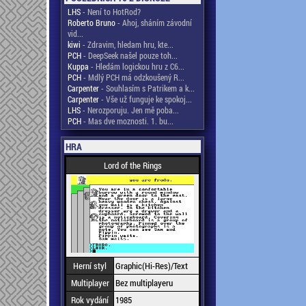
LHS
- Není to HotRod?
Roberto Bruno
- Ahoj, sháním závodní
vid...
kiwi
- Zdravim, hledam hru, kte...
PCH
- DeepSeek našel pouze toh...
Kuppa
- Hledám logickou hru z C6...
PCH
- Mdlý PCH má odzkoušený R...
Carpenter
- Souhlasím s Patrikem a k...
Carpenter
- Vše už funguje ke spokoj...
LHS
- Nerozporuju. Jen mě poba...
PCH
- Mas dve moznosti. 1. bu...
HRA
Lord of the Rings
Herní styl
Graphic(Hi-Res)/Text
Multiplayer
Bez multiplayeru
Rok vydání
1985