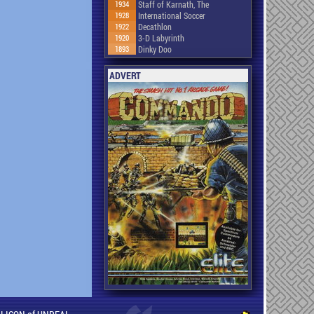
1934
Staff of Karnath, The
1928
International Soccer
1922
Decathlon
1920
3-D Labyrinth
1893
Dinky Doo
ADVERT