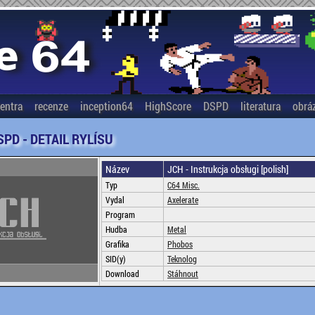
entra
recenze
inception64
HighScore
DSPD
literatura
obrá
SPD - DETAIL RYLÍSU
Název
JCH - Instrukcja obsługi [polish]
Typ
C64 Misc.
Vydal
Axelerate
Program
Hudba
Metal
Grafika
Phobos
SID(y)
Teknolog
Download
Stáhnout