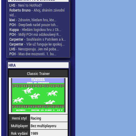
LHS
- Není to HotRod?
Roberto Bruno
- Ahoj, sháním závodní
vid...
kiwi
- Zdravim, hledam hru, kte...
PCH
- DeepSeek našel pouze toh...
Kuppa
- Hledám logickou hru z C6...
PCH
- Mdlý PCH má odzkoušený R...
Carpenter
- Souhlasím s Patrikem a k...
Carpenter
- Vše už funguje ke spokoj...
LHS
- Nerozporuju. Jen mě poba...
PCH
- Mas dve moznosti. 1. bu...
HRA
Classic Trainer
Herní styl
Racing
Multiplayer
Bez multiplayeru
Rok vydání
1989