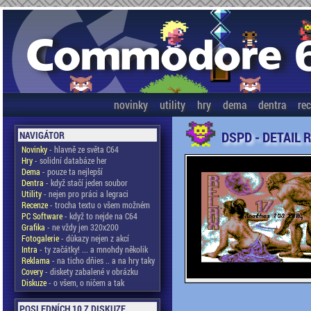
novinky
utility
hry
dema
dentra
re
DSPD - DETAIL 
NAVIGÁTOR
Novinky
- hlavně ze světa C64
Hry
- solidní databáze her
Dema
- pouze ta nejlepší
Dentra
- když stačí jeden soubor
Utility
- nejen pro práci a legraci
Recenze
- trocha textu o všem možném
PC Software
- když to nejde na C64
Grafika
- ne vždy jen 320x200
Fotogalerie
- důkazy nejen z akcí
Intra
- ty začátky! ... a mnohdy několik
Reklama
- na ticho dňies .. a na hry taky
Covery
- diskety zabalené v obrázku
Diskuze
- o všem, o ničem a tak
POSLEDNÍCH 10 Z DISKUZE