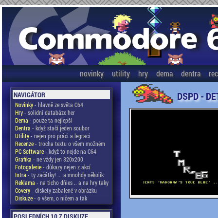
novinky
utility
hry
dema
dentra
re
DSPD - DE
NAVIGÁTOR
Novinky
- hlavně ze světa C64
Hry
- solidní databáze her
Dema
- pouze ta nejlepší
Dentra
- když stačí jeden soubor
Utility
- nejen pro práci a legraci
Recenze
- trocha textu o všem možném
PC Software
- když to nejde na C64
Grafika
- ne vždy jen 320x200
Fotogalerie
- důkazy nejen z akcí
Intra
- ty začátky! ... a mnohdy několik
Reklama
- na ticho dňies .. a na hry taky
Covery
- diskety zabalené v obrázku
Diskuze
- o všem, o ničem a tak
POSLEDNÍCH 10 Z DISKUZE