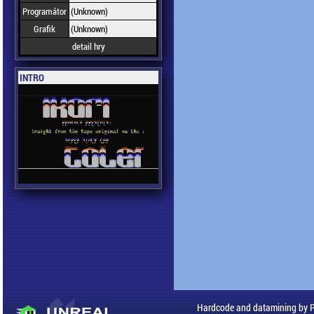
Programátor
(Unknown)
Grafik
(Unknown)
detail hry
INTRO
Hardcode and datamining by 