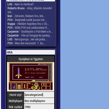
LHS
- Není to HotRod?
Roberto Bruno
- Ahoj, sháním závodní
vid...
kiwi
- Zdravim, hledam hru, kte...
PCH
- DeepSeek našel pouze toh...
Kuppa
- Hledám logickou hru z C6...
PCH
- Mdlý PCH má odzkoušený R...
Carpenter
- Souhlasím s Patrikem a k...
Carpenter
- Vše už funguje ke spokoj...
LHS
- Nerozporuju. Jen mě poba...
PCH
- Mas dve moznosti. 1. bu...
HRA
Sysiphus in ?gypten
Herní styl
[uncategorized]
Multiplayer
Bez multiplayeru
Rok vydání
1992