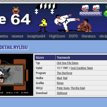
entra
recenze
inception64
HighScore
DSPD
literatura
obrá
 DETAIL RYLÍSU
Název
Teamwork
Typ
C64 One-File Demo
Vydal
13.7.1987 /
Cool Cracking Team
Program
The Starforce
Hudba
Mad
,
Red
Grafika
Ringo
SID(y)
Peter Gunn
,
The Big Deal
Download
Stáhnout