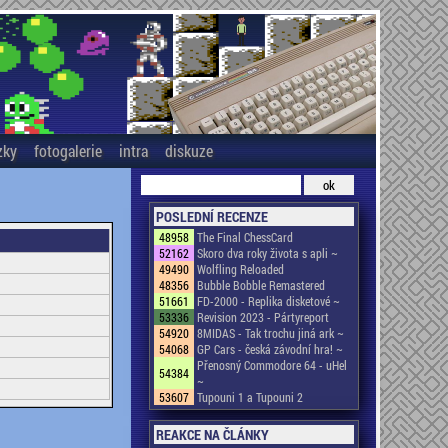
zky
fotogalerie
intra
diskuze
POSLEDNÍ RECENZE
48958
The Final ChessCard
52162
Skoro dva roky života s apli ~
49490
Wolfling Reloaded
48356
Bubble Bobble Remastered
51661
FD-2000 - Replika disketové ~
53336
Revision 2023 - Pártyreport
54920
8MIDAS - Tak trochu jiná ark ~
54068
GP Cars - česká závodní hra! ~
Přenosný Commodore 64 - uHel
54384
~
53607
Tupouni 1 a Tupouni 2
REAKCE NA ČLÁNKY