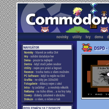
novinky
utility
hry
dema
d
DSPD -
NAVIGÁTOR
Novinky
- hlavně ze světa C64
Hry
- solidní databáze her
Dema
- pouze ta nejlepší
Dentra
- když stačí jeden soubor
Utility
- nejen pro práci a legraci
Recenze
- trocha textu o všem možném
PC Software
- když to nejde na C64
Grafika
- ne vždy jen 320x200
Fotogalerie
- důkazy nejen z akcí
Intra
- ty začátky! ... a mnohdy několik
Reklama
- na ticho dňies .. a na hry taky
Covery
- diskety zabalené v obrázku
Diskuze
- o všem, o ničem a tak
POSLEDNÍCH 10 Z DISKUZE