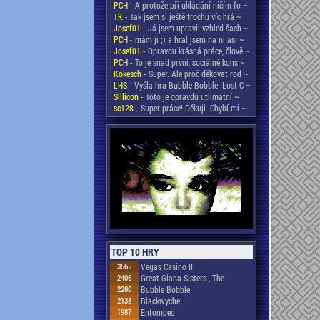
PCH
- A protože při ukládání ničím fo ~
TK
- Tak jsem si ještě trochu víc hrá ~
Josef01
- Já jsem upravil vzhled šach ~
PCH
- mám ji ;) a hral jsem na ni asi ~
Josef01
- Opravdu krásná práce, člově ~
PCH
- To je snad první, sociálně kons ~
Kokesch
- Super. Ale proč děkovat rod ~
LHS
- Vyšla hra Bubble Bobble: Lost C ~
Sillicon
- Toto je opravdu utlimátní ~
sc128
- Super práce! Děkuji. Chybí mi ~
TOP 10 HRY
3565
Vegas Casino II
2406
Great Giana Sisters , The
2280
Bubble Bobble
2138
Blackwyche
1987
Entombed