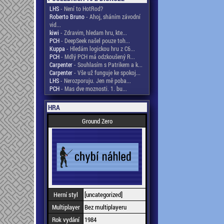
LHS
- Není to HotRod?
Roberto Bruno
- Ahoj, sháním závodní
vid...
kiwi
- Zdravim, hledam hru, kte...
PCH
- DeepSeek našel pouze toh...
Kuppa
- Hledám logickou hru z C6...
PCH
- Mdlý PCH má odzkoušený R...
Carpenter
- Souhlasím s Patrikem a k...
Carpenter
- Vše už funguje ke spokoj...
LHS
- Nerozporuju. Jen mě poba...
PCH
- Mas dve moznosti. 1. bu...
HRA
Ground Zero
Herní styl
[uncategorized]
Multiplayer
Bez multiplayeru
Rok vydání
1984