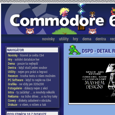
novinky
utility
hry
dema
dentra
re
DSPD - DETAIL 
NAVIGÁTOR
Novinky
- hlavně ze světa C64
Hry
- solidní databáze her
Dema
- pouze ta nejlepší
Dentra
- když stačí jeden soubor
Utility
- nejen pro práci a legraci
Recenze
- trocha textu o všem možném
PC Software
- když to nejde na C64
Grafika
- ne vždy jen 320x200
Fotogalerie
- důkazy nejen z akcí
Intra
- ty začátky! ... a mnohdy několik
Reklama
- na ticho dňies .. a na hry taky
Covery
- diskety zabalené v obrázku
Diskuze
- o všem, o ničem a tak
POSLEDNÍCH 10 Z DISKUZE