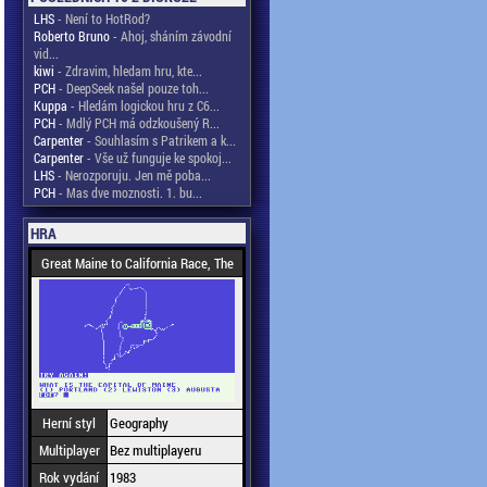
LHS
- Není to HotRod?
Roberto Bruno
- Ahoj, sháním závodní
vid...
kiwi
- Zdravim, hledam hru, kte...
PCH
- DeepSeek našel pouze toh...
Kuppa
- Hledám logickou hru z C6...
PCH
- Mdlý PCH má odzkoušený R...
Carpenter
- Souhlasím s Patrikem a k...
Carpenter
- Vše už funguje ke spokoj...
LHS
- Nerozporuju. Jen mě poba...
PCH
- Mas dve moznosti. 1. bu...
HRA
Great Maine to California Race, The
Herní styl
Geography
Multiplayer
Bez multiplayeru
Rok vydání
1983