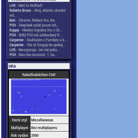
LHS
- Není to HotRod?
Roberto Bruno
- Ahoj, sháním závodní
vid...
kiwi
- Zdravim, hledam hru, kte...
PCH
- DeepSeek našel pouze toh...
Kuppa
- Hledám logickou hru z C6...
PCH
- Mdlý PCH má odzkoušený R...
Carpenter
- Souhlasím s Patrikem a k...
Carpenter
- Vše už funguje ke spokoj...
LHS
- Nerozporuju. Jen mě poba...
PCH
- Mas dve moznosti. 1. bu...
HRA
Robotfindskitten C64!
Herní styl
Miscellaneous
Multiplayer
Bez multiplayeru
Rok vydání
2000