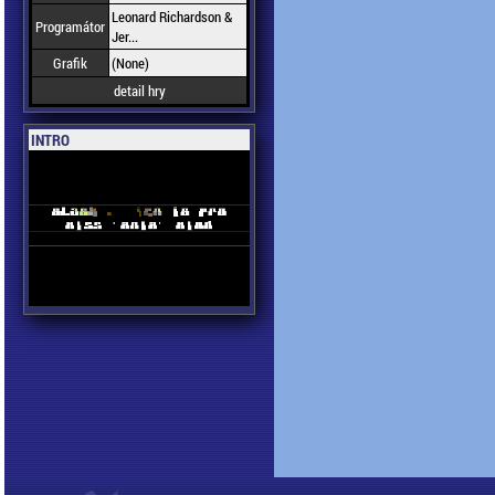
Leonard Richardson &
Programátor
Jer...
Grafik
(None)
detail hry
INTRO