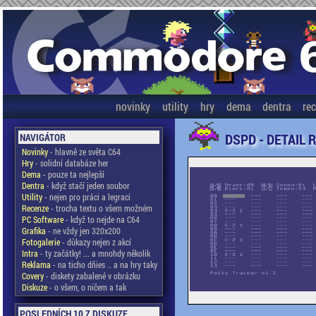
novinky
utility
hry
dema
dentra
re
DSPD - DETAIL 
NAVIGÁTOR
Novinky
- hlavně ze světa C64
Hry
- solidní databáze her
Dema
- pouze ta nejlepší
Dentra
- když stačí jeden soubor
Utility
- nejen pro práci a legraci
Recenze
- trocha textu o všem možném
PC Software
- když to nejde na C64
Grafika
- ne vždy jen 320x200
Fotogalerie
- důkazy nejen z akcí
Intra
- ty začátky! ... a mnohdy několik
Reklama
- na ticho dňies .. a na hry taky
Covery
- diskety zabalené v obrázku
Diskuze
- o všem, o ničem a tak
POSLEDNÍCH 10 Z DISKUZE