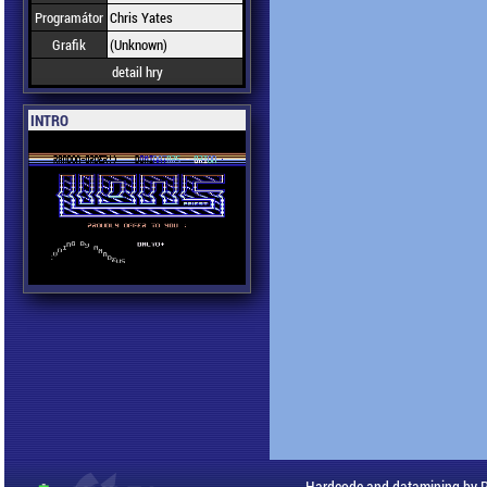
Programátor
Chris Yates
Grafik
(Unknown)
detail hry
INTRO
Hardcode and datamining by 