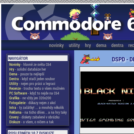
novinky
utility
hry
dema
dentra
re
DSPD - D
NAVIGÁTOR
Novinky
- hlavně ze světa C64
Hry
- solidní databáze her
Dema
- pouze ta nejlepší
Dentra
- když stačí jeden soubor
Utility
- nejen pro práci a legraci
Recenze
- trocha textu o všem možném
PC Software
- když to nejde na C64
Grafika
- ne vždy jen 320x200
Fotogalerie
- důkazy nejen z akcí
Intra
- ty začátky! ... a mnohdy několik
Reklama
- na ticho dňies .. a na hry taky
Covery
- diskety zabalené v obrázku
Diskuze
- o všem, o ničem a tak
POSLEDNÍCH 10 Z DISKUZE