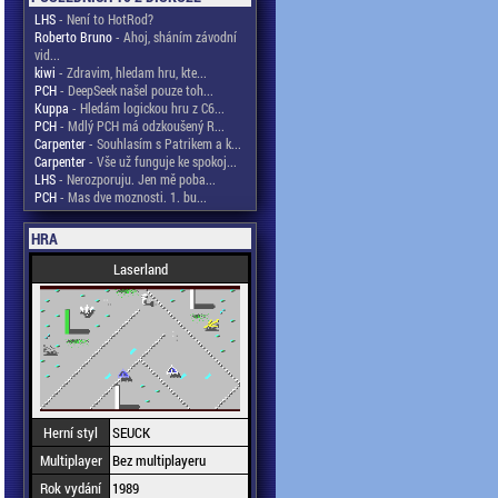
LHS
- Není to HotRod?
Roberto Bruno
- Ahoj, sháním závodní
vid...
kiwi
- Zdravim, hledam hru, kte...
PCH
- DeepSeek našel pouze toh...
Kuppa
- Hledám logickou hru z C6...
PCH
- Mdlý PCH má odzkoušený R...
Carpenter
- Souhlasím s Patrikem a k...
Carpenter
- Vše už funguje ke spokoj...
LHS
- Nerozporuju. Jen mě poba...
PCH
- Mas dve moznosti. 1. bu...
HRA
Laserland
Herní styl
SEUCK
Multiplayer
Bez multiplayeru
Rok vydání
1989